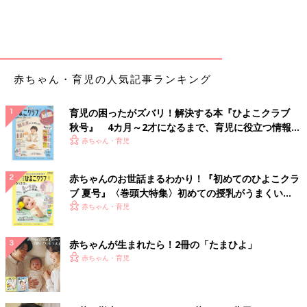
赤ちゃん・育児の人気記事ランキング
育児の困ったがズバリ！解決する本『ひよこクラブ
秋号』 4カ月～2才になるまで、育児に役立つ情報が
いっぱい！
赤ちゃん・育児
赤ちゃんのお世話まるわかり！『初めてのひよこクラ
ブ 夏号』〈巻頭大特集〉初めての授乳がうまくい
く！ おっぱい・ミルクの基本と夏のトラブル 解決テ
赤ちゃん・育児
ク
赤ちゃんが生まれたら！2冊の「たまひよ」
赤ちゃん・育児