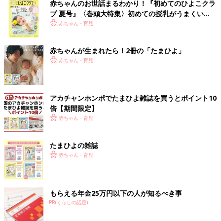
赤ちゃんのお世話まるわかり！『初めてのひよこクラ
ブ 夏号』〈巻頭大特集〉初めての授乳がうまくい
く！ おっぱい・ミルクの基本と夏のトラブル 解決テ
赤ちゃん・育児
ク
赤ちゃんが生まれたら！2冊の「たまひよ」
赤ちゃん・育児
アカチャンホンポでたまひよ雑誌を買うとポイント10
倍【期間限定】
赤ちゃん・育児
たまひよの雑誌
赤ちゃん・育児
もらえる年金25万円以下の人が知るべき事
PR(くらしの話題)