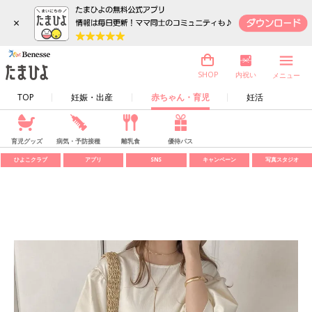
×
内祝い
SHOP
メニュー
TOP
妊娠・出産
赤ちゃん・育児
妊活
育児グッズ
病気・予防接種
離乳食
優待パス
ひよこクラブ
アプリ
SNS
キャンペーン
写真スタジオ