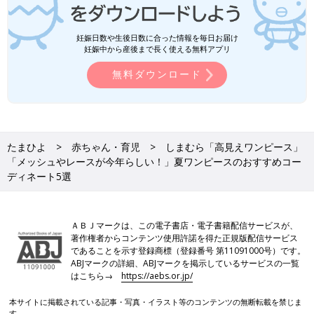
妊娠日数や生後日数に合った情報を毎日お届け
妊娠中から産後まで長く使える無料アプリ
無料ダウンロード
たまひよ
赤ちゃん・育児
しまむら「高見えワンピース」
「メッシュやレースが今年らしい！」夏ワンピースのおすすめコー
ディネート5選
ＡＢＪマークは、この電子書店・電子書籍配信サービスが、
著作権者からコンテンツ使用許諾を得た正規版配信サービス
であることを示す登録商標（登録番号 第11091000号）です。
ABJマークの詳細、ABJマークを掲示しているサービスの一覧
はこちら→
https://aebs.or.jp/
本サイトに掲載されている記事・写真・イラスト等のコンテンツの無断転載を禁じま
す。