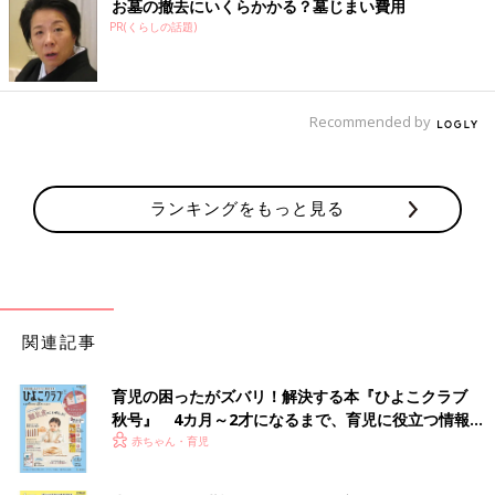
お墓の撤去にいくらかかる？墓じまい費用
PR(くらしの話題)
Recommended by
ランキングをもっと見る
関連記事
育児の困ったがズバリ！解決する本『ひよこクラブ
秋号』 4カ月～2才になるまで、育児に役立つ情報が
いっぱい！
赤ちゃん・育児