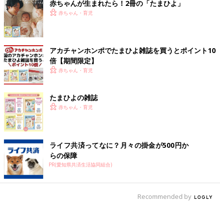
赤ちゃんが生まれたら！2冊の「たまひよ」
赤ちゃん・育児
アカチャンホンポでたまひよ雑誌を買うとポイント10
倍【期間限定】
赤ちゃん・育児
たまひよの雑誌
赤ちゃん・育児
ライフ共済ってなに？月々の掛金が500円か
らの保障
PR(愛知県共済生活協同組合)
Recommended by