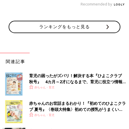
Recommended by
ランキングをもっと見る
関連記事
育児の困ったがズバリ！解決する本『ひよこクラブ
秋号』 4カ月～2才になるまで、育児に役立つ情報が
いっぱい！
赤ちゃん・育児
赤ちゃんのお世話まるわかり！『初めてのひよこクラ
ブ 夏号』〈巻頭大特集〉初めての授乳がうまくい
く！ おっぱい・ミルクの基本と夏のトラブル 解決テ
赤ちゃん・育児
ク