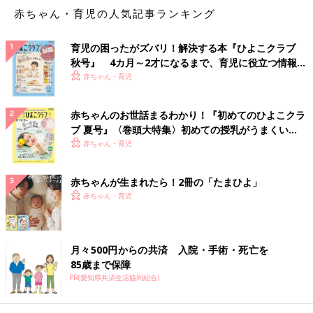
赤ちゃん・育児の人気記事ランキング
育児の困ったがズバリ！解決する本『ひよこクラブ
秋号』 4カ月～2才になるまで、育児に役立つ情報が
いっぱい！
赤ちゃん・育児
赤ちゃんのお世話まるわかり！『初めてのひよこクラ
ブ 夏号』〈巻頭大特集〉初めての授乳がうまくい
く！ おっぱい・ミルクの基本と夏のトラブル 解決テ
赤ちゃん・育児
ク
赤ちゃんが生まれたら！2冊の「たまひよ」
赤ちゃん・育児
月々500円からの共済 入院・手術・死亡を
85歳まで保障
PR(愛知県共済生活協同組合)