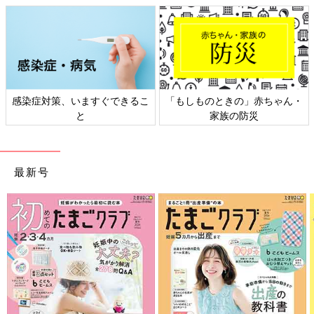
もしものときの」赤ちゃん・
日本外来小児科学会リーフレッ
六星
家族の防災
ト検討会
最新号