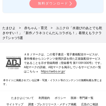
無料ダウンロード
たまひよ
赤ちゃん・育児
ユニクロ「水遊びのあとでも乾
きやすい！」「新作ノラネコぐんだんコラボも！」着替えもラクラ
クTシャツ5選
ＡＢＪマークは、この電子書店・電子書籍配信サービスが、
著作権者からコンテンツ使用許諾を得た正規版配信サービス
であることを示す登録商標（登録番号 第11091000号）です。
ABJマークの詳細、ABJマークを掲示しているサービスの一覧
はこちら→
https://aebs.or.jp/
本サイトに掲載されている記事・写真・イラスト等のコンテンツの無断転載を禁じま
す。
たまひよについて
利用規約
ポリシー
医師・専門家一覧
サイトマップ
調査・プレスリリース・メディア掲載
広告のご相談