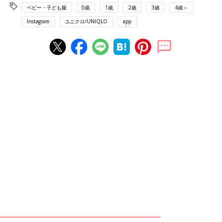
ベビー・子ども服
0歳
1歳
2歳
3歳
4歳～
Instagram
ユニクロ/UNIQLO
app