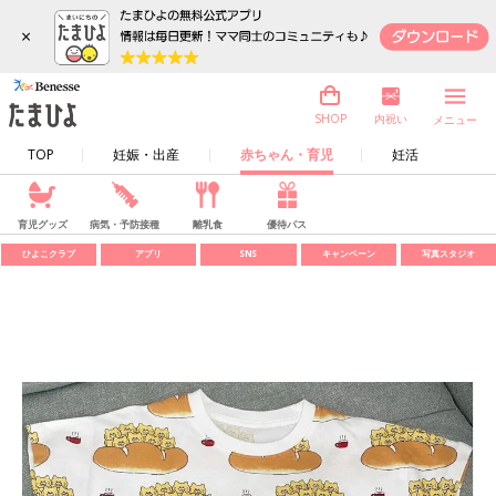
×
内祝い
SHOP
メニュー
TOP
妊娠・出産
赤ちゃん・育児
妊活
育児グッズ
病気・予防接種
離乳食
優待パス
ひよこクラブ
アプリ
SNS
キャンペーン
写真スタジオ