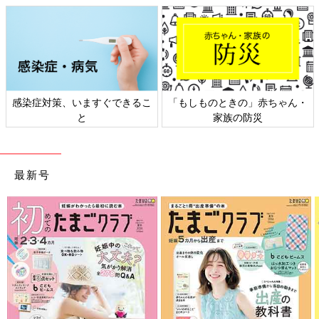
赤ちゃん・
日本外来小児科学会リーフレッ
六星占術 細木かおり
災
ト検討会
相談
最新号