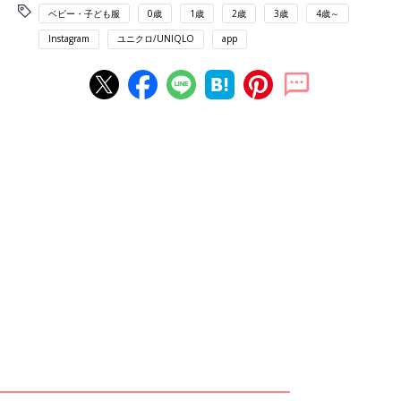
ベビー・子ども服
0歳
1歳
2歳
3歳
4歳～
Instagram
ユニクロ/UNIQLO
app