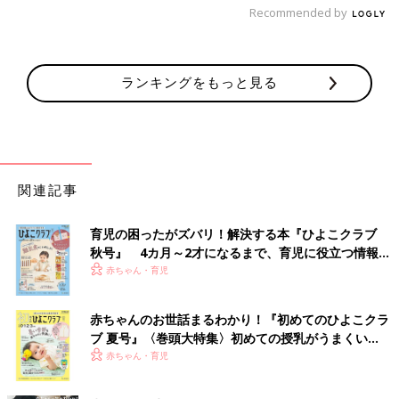
Recommended by
ランキングをもっと見る
関連記事
育児の困ったがズバリ！解決する本『ひよこクラブ
秋号』 4カ月～2才になるまで、育児に役立つ情報が
いっぱい！
赤ちゃん・育児
赤ちゃんのお世話まるわかり！『初めてのひよこクラ
ブ 夏号』〈巻頭大特集〉初めての授乳がうまくい
く！ おっぱい・ミルクの基本と夏のトラブル 解決テ
赤ちゃん・育児
ク