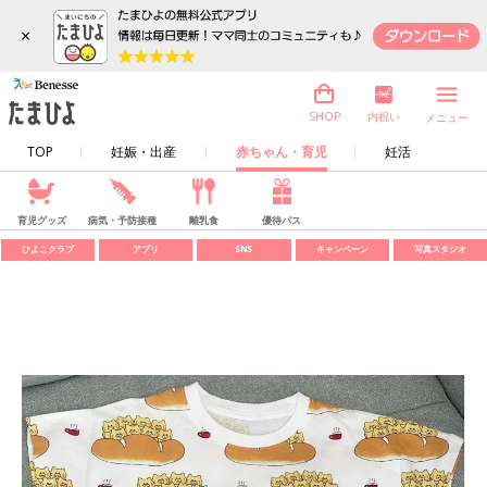
×
内祝い
SHOP
メニュー
TOP
妊娠・出産
赤ちゃん・育児
妊活
育児グッズ
病気・予防接種
離乳食
優待パス
ひよこクラブ
アプリ
SNS
キャンペーン
写真スタジオ