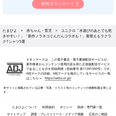
無料ダウンロード
たまひよ
赤ちゃん・育児
ユニクロ「水遊びのあとでも乾
きやすい！」「新作ノラネコぐんだんコラボも！」着替えもラクラ
クTシャツ5選
ＡＢＪマークは、この電子書店・電子書籍配信サービスが、
著作権者からコンテンツ使用許諾を得た正規版配信サービス
であることを示す登録商標（登録番号 第11091000号）です。
ABJマークの詳細、ABJマークを掲示しているサービスの一覧
はこちら→
https://aebs.or.jp/
本サイトに掲載されている記事・写真・イラスト等のコンテンツの無断転載を禁じま
す。
たまひよについて
利用規約
ポリシー
医師・専門家一覧
サイトマップ
調査・プレスリリース・メディア掲載
広告のご相談