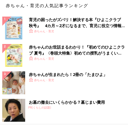
赤ちゃん・育児の人気記事ランキング
育児の困ったがズバリ！解決する本『ひよこクラブ
秋号』 4カ月～2才になるまで、育児に役立つ情報が
いっぱい！
赤ちゃん・育児
赤ちゃんのお世話まるわかり！『初めてのひよこクラ
ブ 夏号』〈巻頭大特集〉初めての授乳がうまくい
く！ おっぱい・ミルクの基本と夏のトラブル 解決テ
赤ちゃん・育児
ク
赤ちゃんが生まれたら！2冊の「たまひよ」
赤ちゃん・育児
お墓の撤去にいくらかかる？墓じまい費用
PR(くらしの話題)