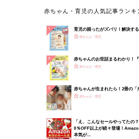
赤ちゃん・育児の人気記事ランキ
育児の困ったがズバリ！解決する
『ひよこクラブ 秋号』 4カ月～
赤ちゃん・育児
になるまで、育児に役立つ情報が
ぱい！
赤ちゃんのお世話まるわかり！『
てのひよこクラブ 夏号』〈巻頭
赤ちゃん・育児
集〉初めての授乳がうまくいく！
っぱい・ミルクの基本と夏のトラ
解決テク
赤ちゃんが生まれたら！2冊の「
ひよ」
赤ちゃん・育児
「え、こんなセールやってたの？
0％OFF以上が続々登場！Amazo
本気が...