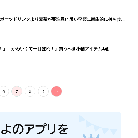
ポーツドリンクより麦茶が要注意!? 暑い季節に衛生的に持ち歩
】
！」「かわいくて一目ぼれ！」買うべき小物アイテム4選
6
7
8
9
>