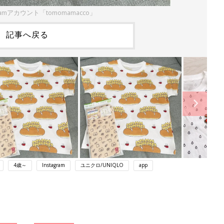
ramアカウント「tomomamacco」
記事へ戻る
4歳～
Instagram
ユニクロ/UNIQLO
app