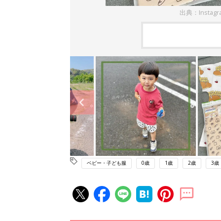
出典：Instag
ベビー・子ども服
0歳
1歳
2歳
3歳