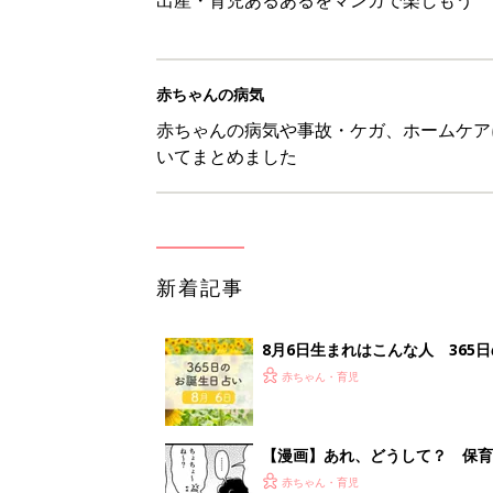
赤ちゃんの病気
赤ちゃんの病気や事故・ケガ、ホームケア
いてまとめました
新着記事
8月6日生まれはこんな人 365
赤ちゃん・育児
【漫画】あれ、どうして？ 保
がする……！『ふうふう子育て ＃
赤ちゃん・育児