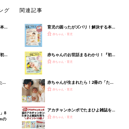
ング
関連記事
本
育児の困ったがズバリ！解決する本
2才
『ひよこクラブ 秋号』 4カ月～2才
赤ちゃん・育児
いっ
になるまで、育児に役立つ情報がいっ
ぱい！
初め
赤ちゃんのお世話まるわかり！『初め
大特
てのひよこクラブ 夏号』〈巻頭大特
赤ちゃん・育児
 お
集〉初めての授乳がうまくいく！ お
ブル
っぱい・ミルクの基本と夏のトラブル
解決テク
たま
赤ちゃんが生まれたら！2冊の「たま
ひよ」
赤ちゃん・育児
アカチャンホンポでたまひよ雑誌を買
」8
うとポイント10倍【期間限定】
赤ちゃん・育児
nの