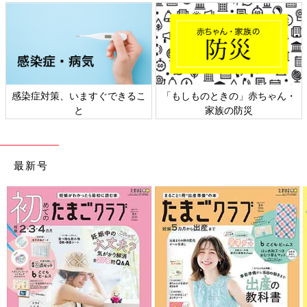
・
日本外来小児科学会リーフレッ
六星占術 細木かおりさんの人
ト検討会
相談
最新号