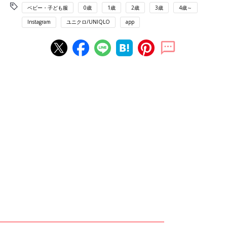
ベビー・子ども服
0歳
1歳
2歳
3歳
4歳～
Instagram
ユニクロ/UNIQLO
app