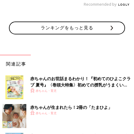
Recommended by
ランキングをもっと見る
関連記事
赤ちゃんのお世話まるわかり！『初めてのひよこクラ
ブ 夏号』〈巻頭大特集〉初めての授乳がうまくい
く！ おっぱい・ミルクの基本と夏のトラブル 解決テ
赤ちゃん・育児
ク
赤ちゃんが生まれたら！2冊の「たまひよ」
赤ちゃん・育児