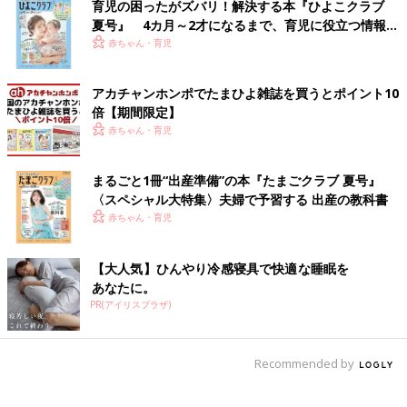
育児の困ったがズバリ！解決する本『ひよこクラブ
夏号』 4カ月～2才になるまで、育児に役立つ情報が
いっぱい！
赤ちゃん・育児
アカチャンホンポでたまひよ雑誌を買うとポイント10
倍【期間限定】
赤ちゃん・育児
まるごと1冊“出産準備”の本『たまごクラブ 夏号』
〈スペシャル大特集〉夫婦で予習する 出産の教科書
赤ちゃん・育児
【大人気】ひんやり冷感寝具で快適な睡眠を
あなたに。
PR(アイリスプラザ)
Recommended by