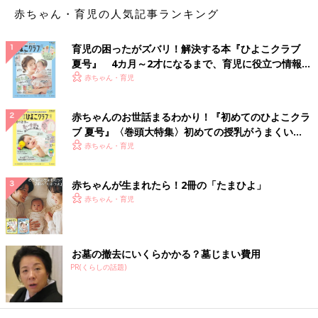
赤ちゃん・育児の人気記事ランキング
育児の困ったがズバリ！解決する本『ひよこクラブ
夏号』 4カ月～2才になるまで、育児に役立つ情報が
いっぱい！
赤ちゃん・育児
赤ちゃんのお世話まるわかり！『初めてのひよこクラ
ブ 夏号』〈巻頭大特集〉初めての授乳がうまくい
く！ おっぱい・ミルクの基本と夏のトラブル 解決テ
赤ちゃん・育児
ク
赤ちゃんが生まれたら！2冊の「たまひよ」
赤ちゃん・育児
お墓の撤去にいくらかかる？墓じまい費用
PR(くらしの話題)