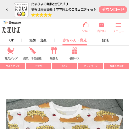
×
内祝い
SHOP
メニュー
TOP
妊娠・出産
赤ちゃん・育児
妊活
育児グッズ
病気・予防接種
離乳食
優待パス
ひよこクラブ
アプリ
SNS
キャンペーン
写真スタジオ