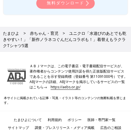
無料ダウンロード
たまひよ
赤ちゃん・育児
ユニクロ「水遊びのあとでも乾
きやすい！」「新作ノラネコぐんだんコラボも！」着替えもラクラ
クTシャツ5選
ＡＢＪマークは、この電子書店・電子書籍配信サービスが、
著作権者からコンテンツ使用許諾を得た正規版配信サービス
であることを示す登録商標（登録番号 第11091000号）です。
ABJマークの詳細、ABJマークを掲示しているサービスの一覧
はこちら→
https://aebs.or.jp/
本サイトに掲載されている記事・写真・イラスト等のコンテンツの無断転載を禁じま
す。
たまひよについて
利用規約
ポリシー
医師・専門家一覧
サイトマップ
調査・プレスリリース・メディア掲載
広告のご相談