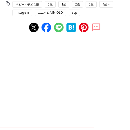
ベビー・子ども服
0歳
1歳
2歳
3歳
4歳～
Instagram
ユニクロ/UNIQLO
app