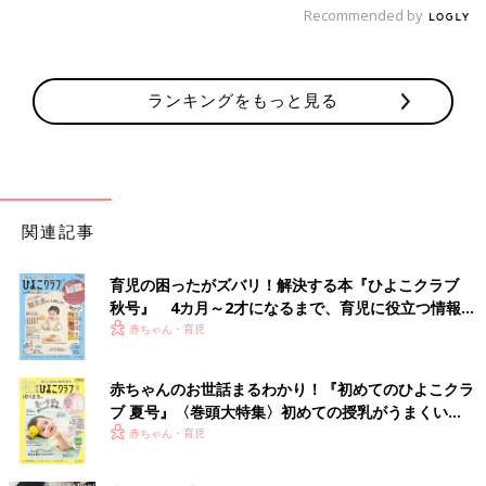
Recommended by
ランキングをもっと見る
関連記事
育児の困ったがズバリ！解決する本『ひよこクラブ
秋号』 4カ月～2才になるまで、育児に役立つ情報が
いっぱい！
赤ちゃん・育児
赤ちゃんのお世話まるわかり！『初めてのひよこクラ
ブ 夏号』〈巻頭大特集〉初めての授乳がうまくい
く！ おっぱい・ミルクの基本と夏のトラブル 解決テ
赤ちゃん・育児
ク