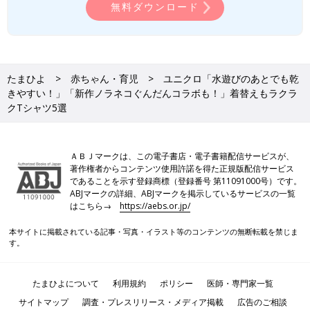
無料ダウンロード
たまひよ
赤ちゃん・育児
ユニクロ「水遊びのあとでも乾
きやすい！」「新作ノラネコぐんだんコラボも！」着替えもラクラ
クTシャツ5選
ＡＢＪマークは、この電子書店・電子書籍配信サービスが、
著作権者からコンテンツ使用許諾を得た正規版配信サービス
であることを示す登録商標（登録番号 第11091000号）です。
ABJマークの詳細、ABJマークを掲示しているサービスの一覧
はこちら→
https://aebs.or.jp/
本サイトに掲載されている記事・写真・イラスト等のコンテンツの無断転載を禁じま
す。
たまひよについて
利用規約
ポリシー
医師・専門家一覧
サイトマップ
調査・プレスリリース・メディア掲載
広告のご相談