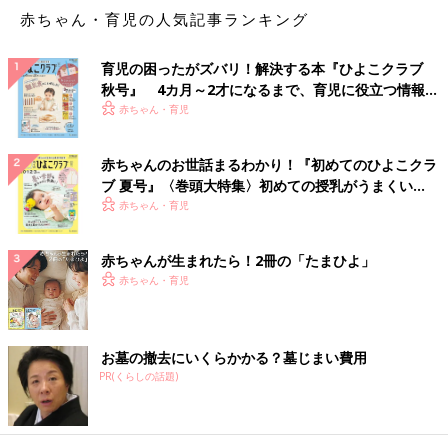
赤ちゃん・育児の人気記事ランキング
育児の困ったがズバリ！解決する本『ひよこクラブ
秋号』 4カ月～2才になるまで、育児に役立つ情報が
いっぱい！
赤ちゃん・育児
赤ちゃんのお世話まるわかり！『初めてのひよこクラ
ブ 夏号』〈巻頭大特集〉初めての授乳がうまくい
く！ おっぱい・ミルクの基本と夏のトラブル 解決テ
赤ちゃん・育児
ク
赤ちゃんが生まれたら！2冊の「たまひよ」
赤ちゃん・育児
お墓の撤去にいくらかかる？墓じまい費用
PR(くらしの話題)