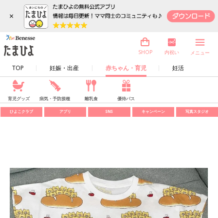
×
内祝い
SHOP
メニュー
TOP
妊娠・出産
赤ちゃん・育児
妊活
育児グッズ
病気・予防接種
離乳食
優待パス
ひよこクラブ
アプリ
SNS
キャンペーン
写真スタジオ