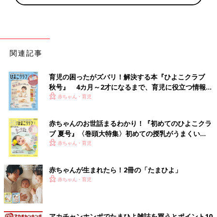
関連記事
育児の困ったがズバリ！解決する本『ひよこクラブ
秋号』 4カ月～2才になるまで、育児に役立つ情報が
いっぱい！
赤ちゃん・育児
赤ちゃんのお世話まるわかり！『初めてのひよこクラ
ブ 夏号』〈巻頭大特集〉初めての授乳がうまくい
く！ おっぱい・ミルクの基本と夏のトラブル 解決テ
赤ちゃん・育児
ク
赤ちゃんが生まれたら！2冊の「たまひよ」
赤ちゃん・育児
アカチャンホンポでたまひよ雑誌を買うとポイント10