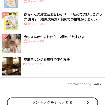
いっぱい！
赤ちゃん・育児
赤ちゃんのお世話まるわかり！『初めてのひよこクラ
ブ 夏号』〈巻頭大特集〉初めての授乳がうまくい
く！ おっぱい・ミルクの基本と夏のトラブル 解決テ
赤ちゃん・育児
ク
赤ちゃんが生まれたら！2冊の「たまひよ」
赤ちゃん・育児
空港ラウンジを無料で使う方法
PR(クレディセゾン)
Recommended by
ランキングをもっと見る