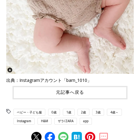
出典：Instagramアカウント「barn_1010」
元記事へ戻る
ベビー・子ども服
0歳
1歳
2歳
3歳
4歳～
Instagram
H&M
ザラ/ZARA
app