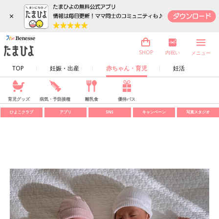
×
内祝い
SHOP
メニュー
TOP
妊娠・出産
赤ちゃん・育児
妊活
育児グッズ
病気・予防接種
離乳食
優待パス
ひよこクラブ
アプリ
SNS
キャンペーン
写真スタジオ