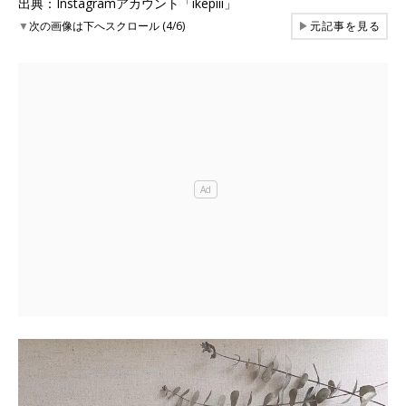
出典：Instagramアカウント「ikepiii」
▼
次の画像は下へスクロール (4/6)
▶
元記事を見る