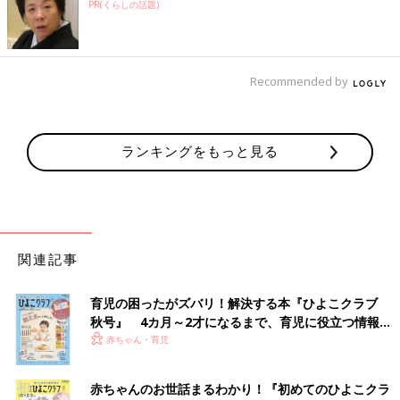
PR(くらしの話題)
Recommended by
ランキングをもっと見る
関連記事
育児の困ったがズバリ！解決する本『ひよこクラブ
秋号』 4カ月～2才になるまで、育児に役立つ情報が
いっぱい！
赤ちゃん・育児
赤ちゃんのお世話まるわかり！『初めてのひよこクラ