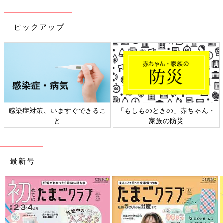
ピックアップ
日本外来小児科学会リーフレッ
六星占術 細木かおりさんの人生
ト検討会
相談
最新号