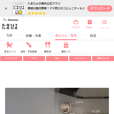
×
内祝い
SHOP
メニュー
TOP
妊娠・出産
赤ちゃん・育児
妊活
育児グッズ
病気・予防接種
離乳食
優待パス
ひよこクラブ
アプリ
SNS
キャンペーン
写真スタジオ