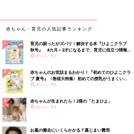
赤ちゃん・育児の人気記事ランキング
育児の困ったがズバリ！解決する本『ひよこクラブ
秋号』 4カ月～2才になるまで、育児に役立つ情報が
いっぱい！
赤ちゃん・育児
赤ちゃんのお世話まるわかり！『初めてのひよこクラ
ブ 夏号』〈巻頭大特集〉初めての授乳がうまくい
く！ おっぱい・ミルクの基本と夏のトラブル 解決テ
赤ちゃん・育児
ク
赤ちゃんが生まれたら！2冊の「たまひよ」
赤ちゃん・育児
お墓の撤去にいくらかかる？墓じまい費用