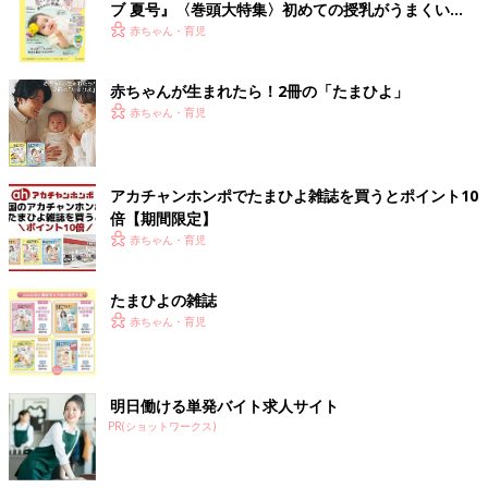
ブ 夏号』〈巻頭大特集〉初めての授乳がうまくい
く！ おっぱい・ミルクの基本と夏のトラブル 解決テ
赤ちゃん・育児
ク
赤ちゃんが生まれたら！2冊の「たまひよ」
赤ちゃん・育児
アカチャンホンポでたまひよ雑誌を買うとポイント10
倍【期間限定】
赤ちゃん・育児
たまひよの雑誌
赤ちゃん・育児
明日働ける単発バイト求人サイト
PR(ショットワークス)