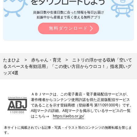
妊娠日数や生後日数に合った情報を毎日お届け
妊娠中から産後まで長く使える無料アプリ
無料ダウンロード
たまひよ
赤ちゃん・育児
ニトリの浮かせる収納「空いて
るスペースを有効活用」「この使い方目からウロコ！」指名買いグ
ッズ4選
ＡＢＪマークは、この電子書店・電子書籍配信サービスが、
著作権者からコンテンツ使用許諾を得た正規版配信サービス
であることを示す登録商標（登録番号 第11091000号）です。
ABJマークの詳細、ABJマークを掲示しているサービスの一覧
はこちら→
https://aebs.or.jp/
本サイトに掲載されている記事・写真・イラスト等のコンテンツの無断転載を禁じま
す。