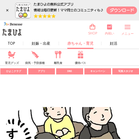
×
内祝い
SHOP
メニュー
TOP
妊娠・出産
赤ちゃん・育児
妊活
育児グッズ
病気・予防接種
離乳食
優待パス
ひよこクラブ
アプリ
SNS
キャンペーン
写真スタジオ