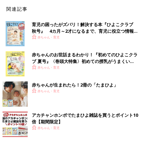
関連記事
育児の困ったがズバリ！解決する本『ひよこクラブ
秋号』 4カ月～2才になるまで、育児に役立つ情報が
いっぱい！
赤ちゃん・育児
赤ちゃんのお世話まるわかり！『初めてのひよこクラ
ブ 夏号』〈巻頭大特集〉初めての授乳がうまくい
く！ おっぱい・ミルクの基本と夏のトラブル 解決テ
赤ちゃん・育児
ク
赤ちゃんが生まれたら！2冊の「たまひよ」
赤ちゃん・育児
アカチャンホンポでたまひよ雑誌を買うとポイント10
倍【期間限定】
赤ちゃん・育児