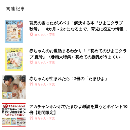
関連記事
育児の困ったがズバリ！解決する本『ひよこクラブ
秋号』 4カ月～2才になるまで、育児に役立つ情報が
いっぱい！
赤ちゃん・育児
赤ちゃんのお世話まるわかり！『初めてのひよこクラ
ブ 夏号』〈巻頭大特集〉初めての授乳がうまくい
く！ おっぱい・ミルクの基本と夏のトラブル 解決テ
赤ちゃん・育児
ク
赤ちゃんが生まれたら！2冊の「たまひよ」
赤ちゃん・育児
アカチャンホンポでたまひよ雑誌を買うとポイント10
倍【期間限定】
赤ちゃん・育児