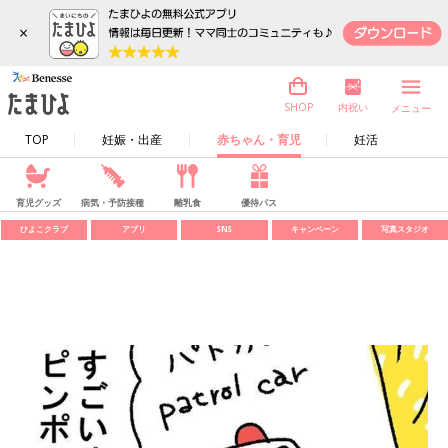
×
内祝い
SHOP
メニュー
TOP
妊娠・出産
赤ちゃん・育児
妊活
育児グッズ
病気・予防接種
離乳食
優待パス
ひよこクラブ
アプリ
SNS
キャンペーン
写真スタジオ