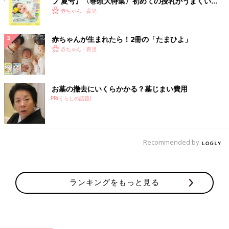
ブ 夏号』〈巻頭大特集〉初めての授乳がうまくい
く！ おっぱい・ミルクの基本と夏のトラブル 解決テ
赤ちゃん・育児
ク
赤ちゃんが生まれたら！2冊の「たまひよ」
赤ちゃん・育児
お墓の撤去にいくらかかる？墓じまい費用
PR(くらしの話題)
Recommended by
ランキングをもっと見る