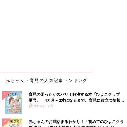
赤ちゃん・育児の人気記事ランキング
育児の困ったがズバリ！解決する本『ひよこクラブ
夏号』 4カ月～2才になるまで、育児に役立つ情報が
いっぱい！
赤ちゃん・育児
赤ちゃんのお世話まるわかり！『初めてのひよこクラ