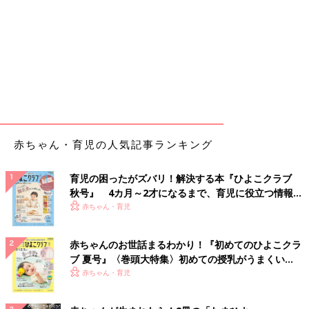
赤ちゃん・育児の人気記事ランキング
育児の困ったがズバリ！解決する本『ひよこクラブ
秋号』 4カ月～2才になるまで、育児に役立つ情報が
いっぱい！
赤ちゃん・育児
赤ちゃんのお世話まるわかり！『初めてのひよこクラ
ブ 夏号』〈巻頭大特集〉初めての授乳がうまくい
く！ おっぱい・ミルクの基本と夏のトラブル 解決テ
赤ちゃん・育児
ク