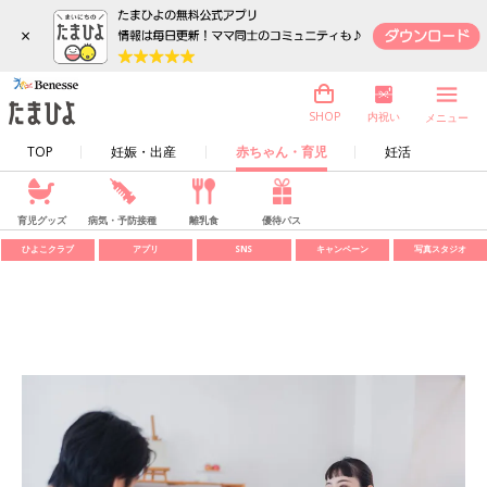
×
内祝い
SHOP
メニュー
TOP
妊娠・出産
赤ちゃん・育児
妊活
育児グッズ
病気・予防接種
離乳食
優待パス
ひよこクラブ
アプリ
SNS
キャンペーン
写真スタジオ