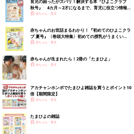
育児の困ったがズバリ！解決する本『ひよこクラブ
秋号』 4カ月～2才になるまで、育児に役立つ情報が
いっぱい！
赤ちゃん・育児
赤ちゃんのお世話まるわかり！『初めてのひよこクラ
ブ 夏号』〈巻頭大特集〉初めての授乳がうまくい
く！ おっぱい・ミルクの基本と夏のトラブル 解決テ
赤ちゃん・育児
ク
赤ちゃんが生まれたら！2冊の「たまひよ」
赤ちゃん・育児
アカチャンホンポでたまひよ雑誌を買うとポイント10
倍【期間限定】
赤ちゃん・育児
たまひよの雑誌
赤ちゃん・育児