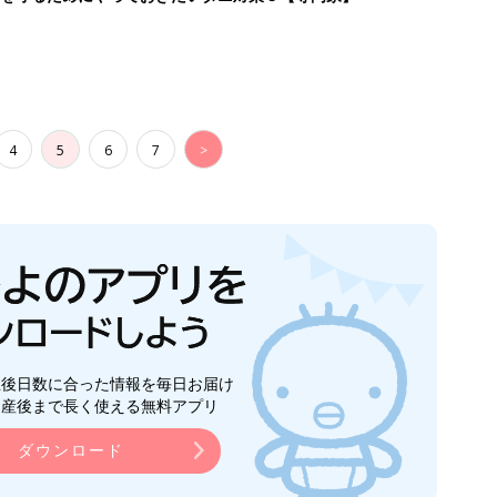
4
5
6
7
>
生後日数に合った情報を毎日お届け
ら産後まで長く使える無料アプリ
ダウンロード