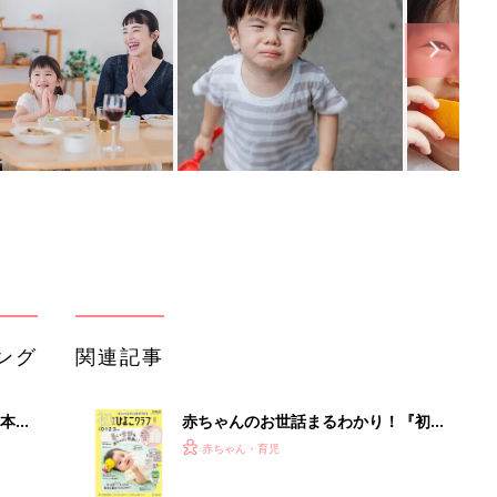
ング
関連記事
本
赤ちゃんのお世話まるわかり！『初め
2才
てのひよこクラブ 夏号』〈巻頭大特
赤ちゃん・育児
いっ
集〉初めての授乳がうまくいく！ お
っぱい・ミルクの基本と夏のトラブル