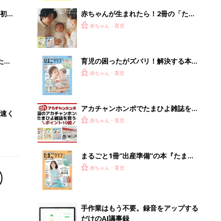
解決テク
初め
赤ちゃんが生まれたら！2冊の「たま
大特
ひよ」
赤ちゃん・育児
 お
ブル
たま
育児の困ったがズバリ！解決する本
『ひよこクラブ 秋号』 4カ月～2才
赤ちゃん・育児
になるまで、育児に役立つ情報がいっ
ぱい！
アカチャンホンポでたまひよ雑誌を買
で速く
うとポイント10倍【期間限定】
赤ちゃん・育児
まるごと1冊“出産準備”の本『たまご
クラブ 夏号』〈スペシャル大特集〉
赤ちゃん・育児
夫婦で予習する 出産の教科書
手作業はもう不要。録音をアップする
だけのAI議事録