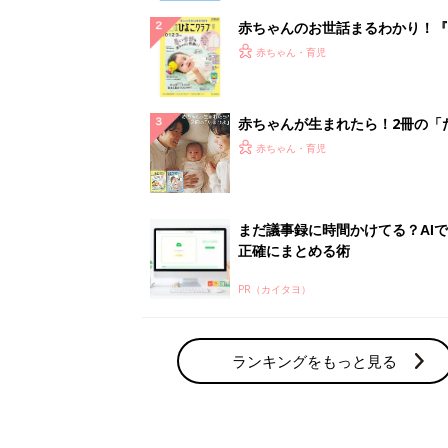
赤ちゃんのお世話まるわかり！『
てのひよこクラブ 夏号』〈巻頭
赤ちゃん・育児
集〉初めての授乳がうまくいく！
っぱい・ミルクの基本と夏のトラ
解決テク
赤ちゃんが生まれたら！2冊の「
ひよ」
赤ちゃん・育児
まだ議事録に時間かけてる？AI
正確にまとめる術
PR（カイタヨ）
ランキングをもっと見る