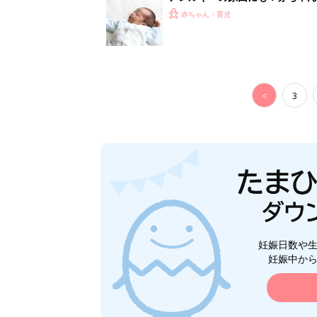
赤ちゃん・育児
<
3
妊娠日数や
妊娠中か