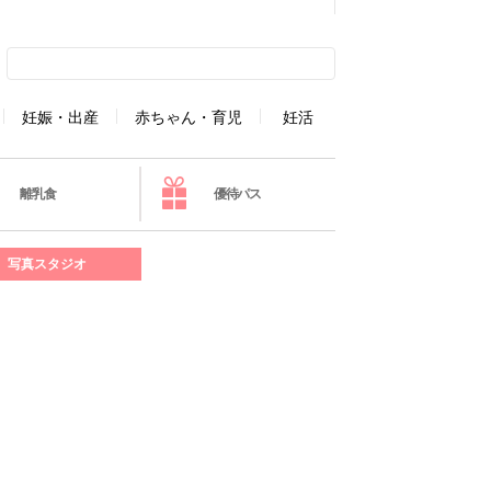
妊娠・出産
赤ちゃん・育児
妊活
離乳食
優待パス
写真スタジオ