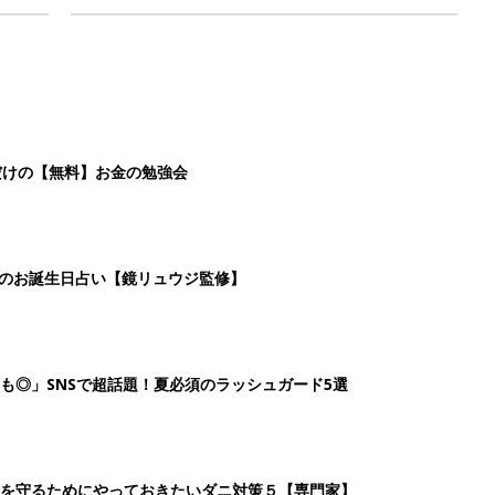
だけの【無料】お金の勉強会
日のお誕生日占い【鏡リュウジ監修】
も◎」SNSで超話題！夏必須のラッシュガード5選
を守るためにやっておきたいダニ対策５【専門家】