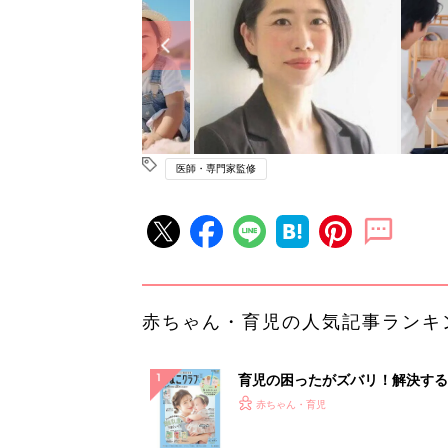
医師・専門家監修
赤ちゃん・育児の人気記事ランキ
育児の困ったがズバリ！解決する
『ひよこクラブ 夏号』 4カ月～
赤ちゃん・育児
になるまで、育児に役立つ情報が
ぱい！