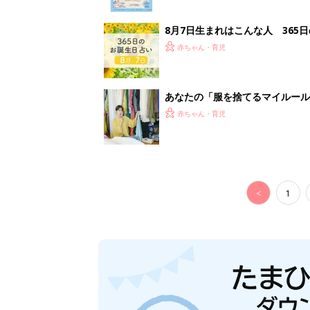
8月7日生まれはこんな人 365
赤ちゃん・育児
あなたの「服を捨てるマイルー
スタイリストが喝！
赤ちゃん・育児
<
1