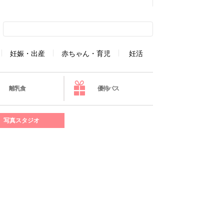
妊娠・出産
赤ちゃん・育児
妊活
離乳食
優待パス
写真スタジオ