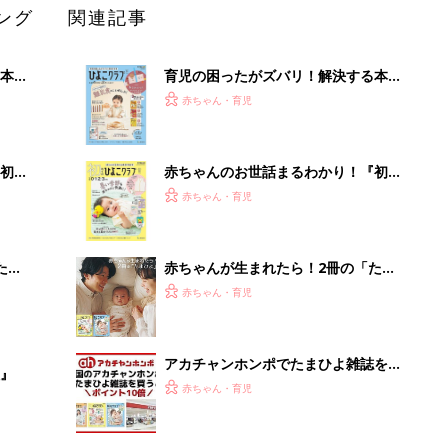
ング
関連記事
本
育児の困ったがズバリ！解決する本
2才
『ひよこクラブ 秋号』 4カ月～2才
赤ちゃん・育児
いっ
になるまで、育児に役立つ情報がいっ
ぱい！
初め
赤ちゃんのお世話まるわかり！『初め
大特
てのひよこクラブ 夏号』〈巻頭大特
赤ちゃん・育児
 お
集〉初めての授乳がうまくいく！ お
ブル
っぱい・ミルクの基本と夏のトラブル
解決テク
たま
赤ちゃんが生まれたら！2冊の「たま
ひよ」
赤ちゃん・育児
アカチャンホンポでたまひよ雑誌を買
』
うとポイント10倍【期間限定】
赤ちゃん・育児