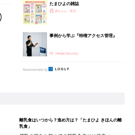
たまひよの雑誌
赤ちゃん・育児
事例から学ぶ『特権アクセス管理』
PR（KeeperSecurity）
Recommended by
離乳食はいつから？進め方は？「たまひよ きほんの離
乳食」