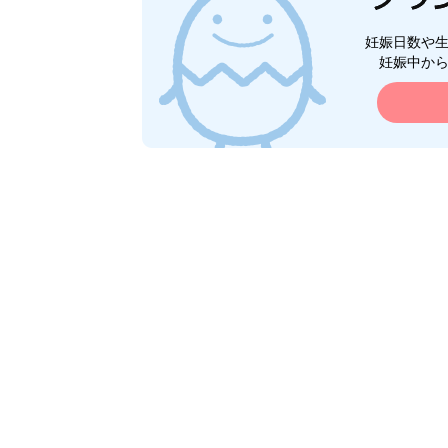
妊娠日数や
妊娠中か