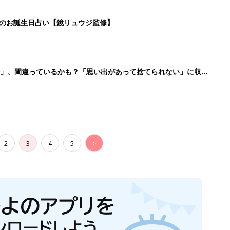
日のお誕生日占い【鏡リュウジ監修】
ル」、間違っているかも？「思い出があって捨てられない」に収納
2
3
4
5
>