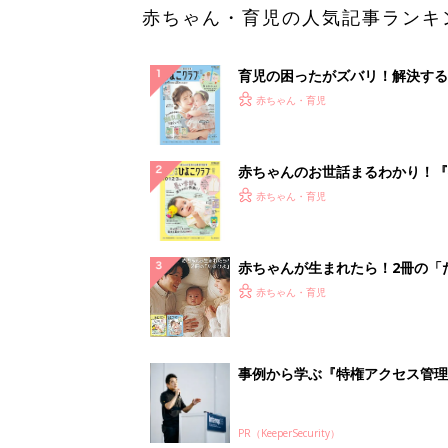
赤ちゃん・育児の人気記事ランキ
育児の困ったがズバリ！解決する
『ひよこクラブ 夏号』 4カ月～
赤ちゃん・育児
になるまで、育児に役立つ情報が
ぱい！
赤ちゃんのお世話まるわかり！『
てのひよこクラブ 夏号』〈巻頭
赤ちゃん・育児
集〉初めての授乳がうまくいく！
っぱい・ミルクの基本と夏のトラ
解決テク
赤ちゃんが生まれたら！2冊の「
ひよ」
赤ちゃん・育児
事例から学ぶ『特権アクセス管理
PR（KeeperSecurity）