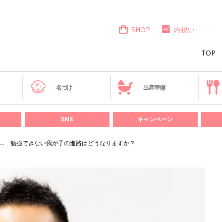
SHOP
内祝い
TOP
き
名づけ
出産準備
SNS
キャンペーン
… 勉強できない我が子の進路はどうなりますか？