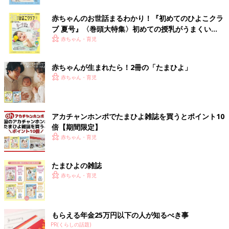
赤ちゃんのお世話まるわかり！『初めてのひよこクラ
ブ 夏号』〈巻頭大特集〉初めての授乳がうまくい
く！ おっぱい・ミルクの基本と夏のトラブル 解決テ
赤ちゃん・育児
ク
赤ちゃんが生まれたら！2冊の「たまひよ」
赤ちゃん・育児
アカチャンホンポでたまひよ雑誌を買うとポイント10
倍【期間限定】
赤ちゃん・育児
たまひよの雑誌
赤ちゃん・育児
もらえる年金25万円以下の人が知るべき事
PR(くらしの話題)