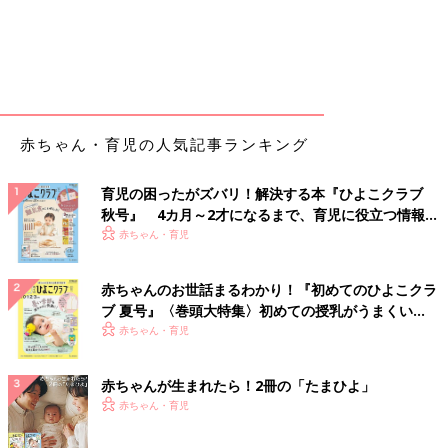
赤ちゃん・育児の人気記事ランキング
育児の困ったがズバリ！解決する本『ひよこクラブ
秋号』 4カ月～2才になるまで、育児に役立つ情報が
いっぱい！
赤ちゃん・育児
赤ちゃんのお世話まるわかり！『初めてのひよこクラ
ブ 夏号』〈巻頭大特集〉初めての授乳がうまくい
く！ おっぱい・ミルクの基本と夏のトラブル 解決テ
赤ちゃん・育児
ク
赤ちゃんが生まれたら！2冊の「たまひよ」
赤ちゃん・育児