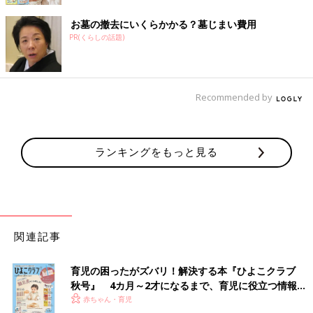
お墓の撤去にいくらかかる？墓じまい費用
PR(くらしの話題)
Recommended by
ランキングをもっと見る
関連記事
育児の困ったがズバリ！解決する本『ひよこクラブ
秋号』 4カ月～2才になるまで、育児に役立つ情報が
いっぱい！
赤ちゃん・育児