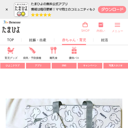
×
内祝い
SHOP
メニュー
TOP
妊娠・出産
赤ちゃん・育児
妊活
育児グッズ
病気・予防接種
離乳食
優待パス
ひよこクラブ
アプリ
SNS
キャンペーン
写真スタジオ