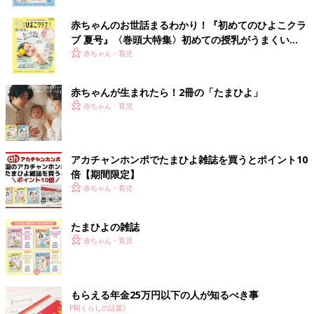
赤ちゃんのお世話まるわかり！『初めてのひよこクラ
ブ 夏号』〈巻頭大特集〉初めての授乳がうまくい
く！ おっぱい・ミルクの基本と夏のトラブル 解決テ
赤ちゃん・育児
ク
赤ちゃんが生まれたら！2冊の「たまひよ」
赤ちゃん・育児
アカチャンホンポでたまひよ雑誌を買うとポイント10
倍【期間限定】
赤ちゃん・育児
たまひよの雑誌
赤ちゃん・育児
もらえる年金25万円以下の人が知るべき事
PR(くらしの話題)