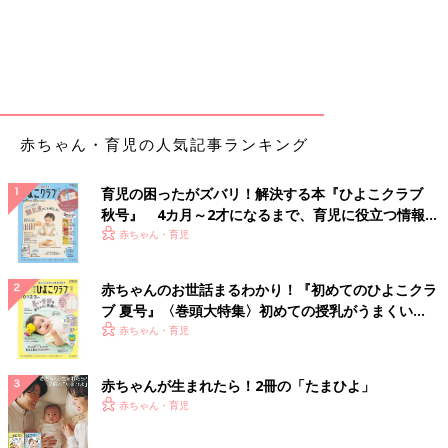
赤ちゃん・育児の人気記事ランキング
育児の困ったがズバリ！解決する本『ひよこクラブ
秋号』 4カ月～2才になるまで、育児に役立つ情報が
いっぱい！
赤ちゃん・育児
赤ちゃんのお世話まるわかり！『初めてのひよこクラ
ブ 夏号』〈巻頭大特集〉初めての授乳がうまくい
く！ おっぱい・ミルクの基本と夏のトラブル 解決テ
赤ちゃん・育児
ク
赤ちゃんが生まれたら！2冊の「たまひよ」
赤ちゃん・育児