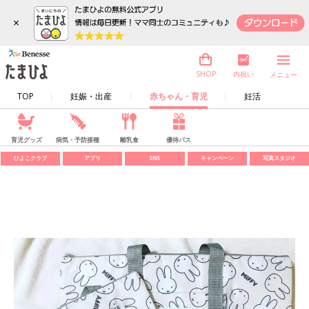
×
内祝い
SHOP
メニュー
TOP
妊娠・出産
赤ちゃん・育児
妊活
育児グッズ
病気・予防接種
離乳食
優待パス
ひよこクラブ
アプリ
SNS
キャンペーン
写真スタジオ