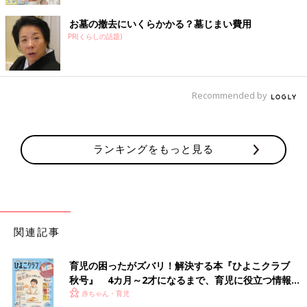
お墓の撤去にいくらかかる？墓じまい費用
PR(くらしの話題)
Recommended by
ランキングをもっと見る
関連記事
育児の困ったがズバリ！解決する本『ひよこクラブ
秋号』 4カ月～2才になるまで、育児に役立つ情報が
いっぱい！
赤ちゃん・育児