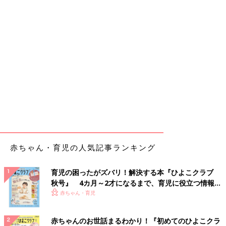
赤ちゃん・育児の人気記事ランキング
育児の困ったがズバリ！解決する本『ひよこクラブ
秋号』 4カ月～2才になるまで、育児に役立つ情報が
いっぱい！
赤ちゃん・育児
赤ちゃんのお世話まるわかり！『初めてのひよこクラ