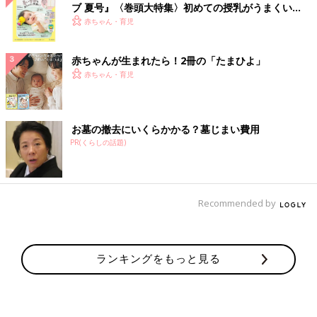
ブ 夏号』〈巻頭大特集〉初めての授乳がうまくい
く！ おっぱい・ミルクの基本と夏のトラブル 解決テ
赤ちゃん・育児
ク
赤ちゃんが生まれたら！2冊の「たまひよ」
赤ちゃん・育児
お墓の撤去にいくらかかる？墓じまい費用
PR(くらしの話題)
Recommended by
ランキングをもっと見る