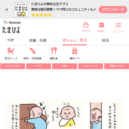
×
内祝い
SHOP
メニュー
TOP
妊娠・出産
赤ちゃん・育児
妊活
育児グッズ
病気・予防接種
離乳食
優待パス
ひよこクラブ
アプリ
SNS
キャンペーン
写真スタジオ