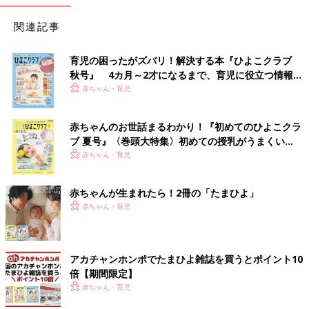
関連記事
育児の困ったがズバリ！解決する本『ひよこクラブ
秋号』 4カ月～2才になるまで、育児に役立つ情報が
いっぱい！
赤ちゃん・育児
赤ちゃんのお世話まるわかり！『初めてのひよこクラ
ブ 夏号』〈巻頭大特集〉初めての授乳がうまくい
く！ おっぱい・ミルクの基本と夏のトラブル 解決テ
赤ちゃん・育児
ク
赤ちゃんが生まれたら！2冊の「たまひよ」
赤ちゃん・育児
アカチャンホンポでたまひよ雑誌を買うとポイント10
倍【期間限定】
赤ちゃん・育児