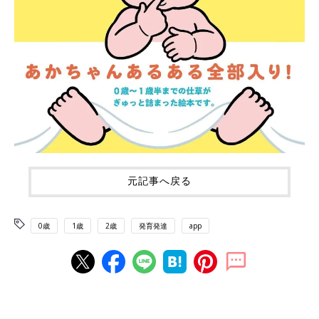
元記事へ戻る
0歳
1歳
2歳
発育発達
app