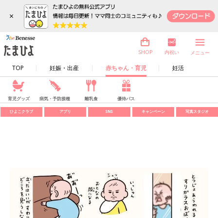
×
内祝い
SHOP
メニュー
TOP
妊娠・出産
赤ちゃん・育児
妊活
育児グッズ
病気・予防接種
離乳食
優待パス
ひよこクラブ
アプリ
SNS
キャンペーン
写真スタジオ