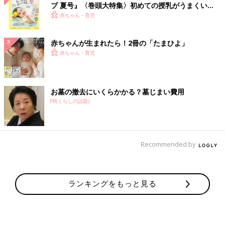
ブ 夏号』〈巻頭大特集〉初めての授乳がうまくい
く！ おっぱい・ミルクの基本と夏のトラブル 解決テ
赤ちゃん・育児
ク
赤ちゃんが生まれたら！2冊の「たまひよ」
赤ちゃん・育児
お墓の撤去にいくらかかる？墓じまい費用
PR(くらしの話題)
Recommended by
ランキングをもっと見る