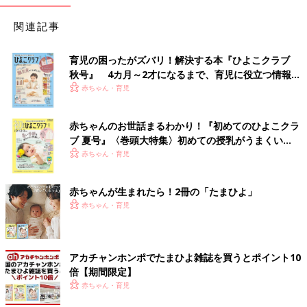
関連記事
育児の困ったがズバリ！解決する本『ひよこクラブ
秋号』 4カ月～2才になるまで、育児に役立つ情報が
いっぱい！
赤ちゃん・育児
赤ちゃんのお世話まるわかり！『初めてのひよこクラ
ブ 夏号』〈巻頭大特集〉初めての授乳がうまくい
く！ おっぱい・ミルクの基本と夏のトラブル 解決テ
赤ちゃん・育児
ク
赤ちゃんが生まれたら！2冊の「たまひよ」
赤ちゃん・育児
アカチャンホンポでたまひよ雑誌を買うとポイント10
倍【期間限定】
赤ちゃん・育児