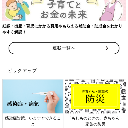
り
連載一覧へ
ピックアップ
ゃん・
日本外来小児科学会リーフレッ
六星占術 細木かおりさんの
ト検討会
相談