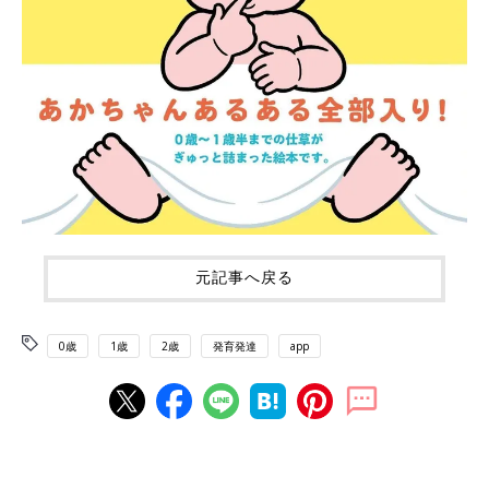
元記事へ戻る
0歳
1歳
2歳
発育発達
app