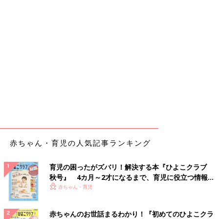
赤ちゃん・育児の人気記事ランキング
育児の困ったがズバリ！解決する本『ひよこクラブ
秋号』 4カ月～2才になるまで、育児に役立つ情報が
いっぱい！
赤ちゃん・育児
赤ちゃんのお世話まるわかり！『初めてのひよこクラ