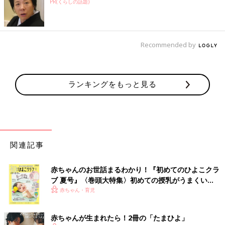
PR(くらしの話題)
Recommended by
ランキングをもっと見る
関連記事
赤ちゃんのお世話まるわかり！『初めてのひよこクラ
ブ 夏号』〈巻頭大特集〉初めての授乳がうまくい
く！ おっぱい・ミルクの基本と夏のトラブル 解決テ
赤ちゃん・育児
ク
赤ちゃんが生まれたら！2冊の「たまひよ」