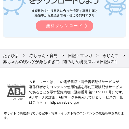
妊娠日数や生後日数に合った情報を毎日お届け
妊娠中から産後まで長く使える無料アプリ
無料ダウンロード
たまひよ
赤ちゃん・育児
日記・マンガ
今じんこ
赤ちゃんの寝ハゲが激しすぎて…[噛みしめ育児スルメ日記#71]
ＡＢＪマークは、この電子書店・電子書籍配信サービスが、
著作権者からコンテンツ使用許諾を得た正規版配信サービス
であることを示す登録商標（登録番号 第11091000号）です。
ABJマークの詳細、ABJマークを掲示しているサービスの一覧
はこちら→
https://aebs.or.jp/
本サイトに掲載されている記事・写真・イラスト等のコンテンツの無断転載を禁じま
す。