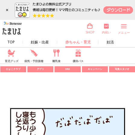
×
内祝い
SHOP
メニュー
TOP
妊娠・出産
赤ちゃん・育児
妊活
育児グッズ
病気・予防接種
離乳食
優待パス
ひよこクラブ
アプリ
SNS
キャンペーン
写真スタジオ