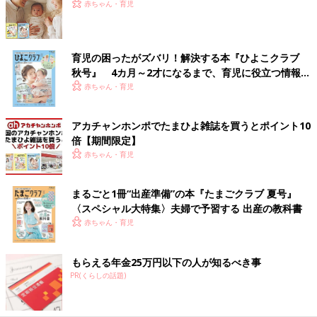
赤ちゃん・育児
育児の困ったがズバリ！解決する本『ひよこクラブ
秋号』 4カ月～2才になるまで、育児に役立つ情報が
いっぱい！
赤ちゃん・育児
アカチャンホンポでたまひよ雑誌を買うとポイント10
倍【期間限定】
赤ちゃん・育児
まるごと1冊“出産準備”の本『たまごクラブ 夏号』
〈スペシャル大特集〉夫婦で予習する 出産の教科書
赤ちゃん・育児
もらえる年金25万円以下の人が知るべき事
PR(くらしの話題)