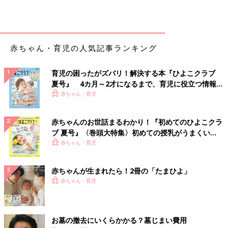
赤ちゃん・育児の人気記事ランキング
育児の困ったがズバリ！解決する本『ひよこクラブ
夏号』 4カ月～2才になるまで、育児に役立つ情報が
いっぱい！
赤ちゃん・育児
赤ちゃんのお世話まるわかり！『初めてのひよこクラ
ブ 夏号』〈巻頭大特集〉初めての授乳がうまくい
く！ おっぱい・ミルクの基本と夏のトラブル 解決テ
赤ちゃん・育児
ク
赤ちゃんが生まれたら！2冊の「たまひよ」
赤ちゃん・育児
お墓の撤去にいくらかかる？墓じまい費用