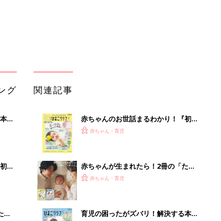
初め
赤ちゃんが生まれたら！2冊の「たま
大特
ひよ」
赤ちゃん・育児
 お
ブル
たま
育児の困ったがズバリ！解決する本
『ひよこクラブ 秋号』 4カ月～2才
赤ちゃん・育児
になるまで、育児に役立つ情報がいっ
ぱい！
アカチャンホンポでたまひよ雑誌を買
って
うとポイント10倍【期間限定】
赤ちゃん・育児
まるごと1冊“出産準備”の本『たまご
クラブ 夏号』〈スペシャル大特集〉
赤ちゃん・育児
夫婦で予習する 出産の教科書
「持ち家を売る時のNG行為」知って
るだけで得する事とは