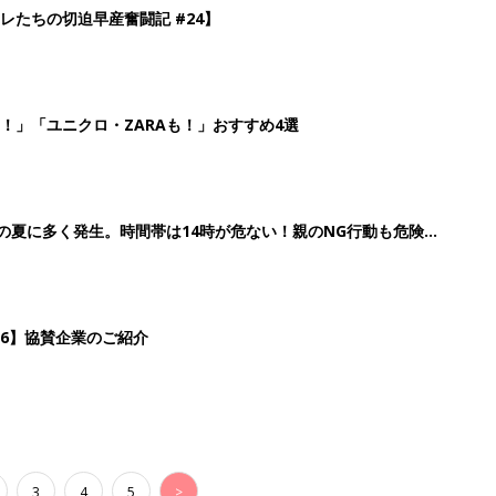
3
4
5
>
生後日数に合った情報を毎日お届け
ら産後まで長く使える無料アプリ
ダウンロード