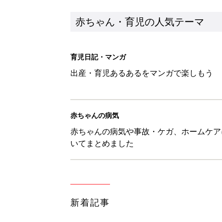
新着記事
ある決意を胸に動き出すママ【オ
赤ちゃん・育児
大人サンダル「サッと履きやすい
赤ちゃん・育児
子どもの水難事故は、7歳・14
まねく【専門家】
赤ちゃん・育児
【たまひよ ファミリーパーク20
赤ちゃん・育児