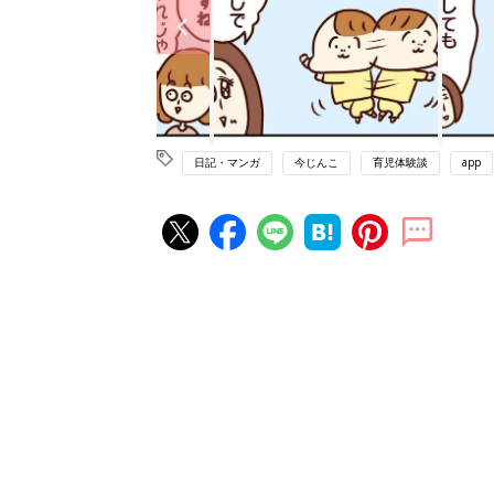
日記・マンガ
今じんこ
育児体験談
app
赤ちゃん・育児の人気記事ランキ
育児の困ったがズバリ！解決する
『ひよこクラブ 夏号』 4カ月～
赤ちゃん・育児
になるまで、育児に役立つ情報が
ぱい！