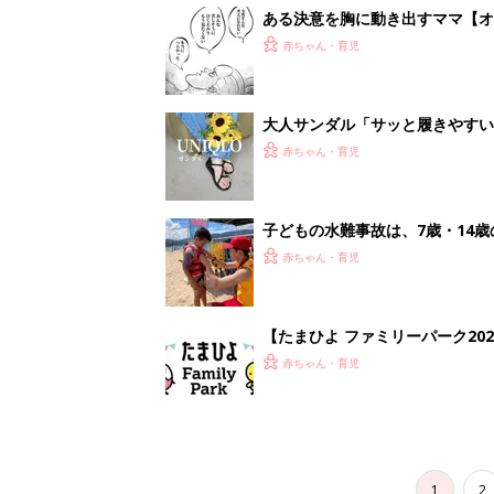
1
2
妊娠日数や
妊娠中か