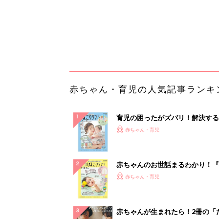
赤ちゃんのお世話まるわかり！『
てのひよこクラブ 夏号』〈巻頭
赤ちゃん・育児
集〉初めての授乳がうまくいく！
っぱい・ミルクの基本と夏のトラ
解決テク
赤ちゃんが生まれたら！2冊の「
ひよ」
赤ちゃん・育児
「持ち家を売る時のNG行為」知
るだけで得する事とは
PR（イエウール）
ランキングをもっと見る