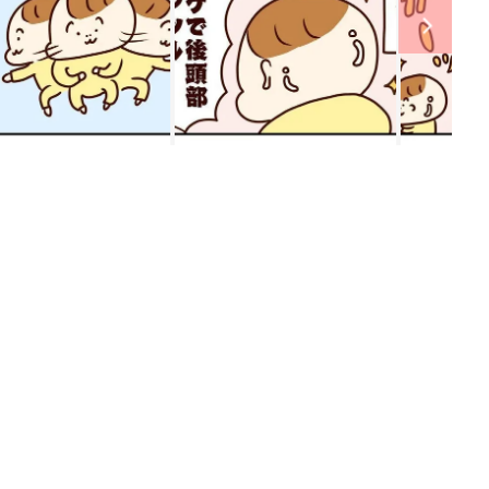
ング
関連記事
本
赤ちゃんのお世話まるわかり！『初め
2才
てのひよこクラブ 夏号』〈巻頭大特
赤ちゃん・育児
いっ
集〉初めての授乳がうまくいく！ お
っぱい・ミルクの基本と夏のトラブル
解決テク