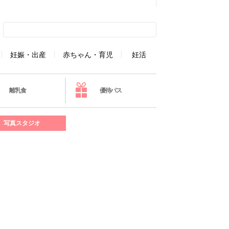
妊娠・出産
赤ちゃん・育児
妊活
離乳食
優待パス
写真スタジオ