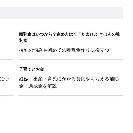
レたちの切迫早産奮闘記 #24】
！」「ユニクロ・ZARAも！」おすすめ4選
歳の夏に多く発生。時間帯は14時が危ない！親のNG行動も危険を
26】協賛企業のご紹介