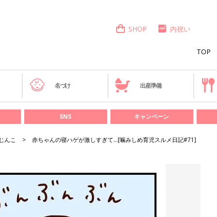
SHOP
内祝い
TOP
き
名づけ
出産準備
SNS
キャンペーン
じんこ
赤ちゃんの寝ハゲが激しすぎて…[噛みしめ育児スルメ日記#71]