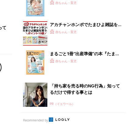
PR（イエウール）
Recommended by
離乳食はいつから？進め方は？「たまひよ きほんの離
乳食」
授乳の悩みや初めての離乳食作りに役立つ
子育てとお金
につ
妊娠・出産・育児にかかる費用やもらえる補助
金・助成金を解説