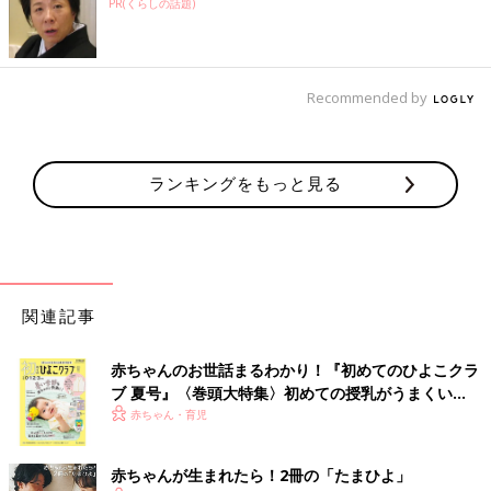
PR(くらしの話題)
Recommended by
ランキングをもっと見る
関連記事
赤ちゃんのお世話まるわかり！『初めてのひよこクラ
ブ 夏号』〈巻頭大特集〉初めての授乳がうまくい
く！ おっぱい・ミルクの基本と夏のトラブル 解決テ
赤ちゃん・育児
ク
赤ちゃんが生まれたら！2冊の「たまひよ」