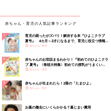
赤ちゃん・育児の人気記事ランキング
育児の困ったがズバリ！解決する本『ひよこクラブ
夏号』 4カ月～2才になるまで、育児に役立つ情報が
いっぱい！
赤ちゃん・育児
赤ちゃんのお世話まるわかり！『初めてのひよこクラ
ブ 夏号』〈巻頭大特集〉初めての授乳がうまくい
く！ おっぱい・ミルクの基本と夏のトラブル 解決テ
赤ちゃん・育児
ク
赤ちゃんが生まれたら！2冊の「たまひよ」
赤ちゃん・育児
お墓の撤去にいくらかかる？墓じまい費用