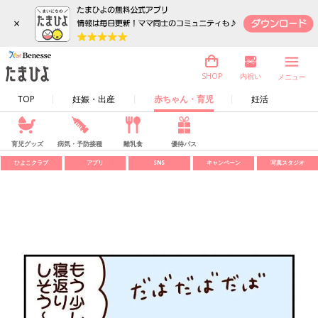
×
内祝い
SHOP
メニュー
TOP
妊娠・出産
赤ちゃん・育児
妊活
育児グッズ
病気・予防接種
離乳食
優待パス
ひよこクラブ
アプリ
SNS
キャンペーン
写真スタジオ