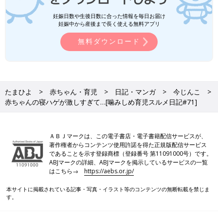
妊娠日数や生後日数に合った情報を毎日お届け
妊娠中から産後まで長く使える無料アプリ
無料ダウンロード
たまひよ
赤ちゃん・育児
日記・マンガ
今じんこ
赤ちゃんの寝ハゲが激しすぎて…[噛みしめ育児スルメ日記#71]
ＡＢＪマークは、この電子書店・電子書籍配信サービスが、
著作権者からコンテンツ使用許諾を得た正規版配信サービス
であることを示す登録商標（登録番号 第11091000号）です。
ABJマークの詳細、ABJマークを掲示しているサービスの一覧
はこちら→
https://aebs.or.jp/
本サイトに掲載されている記事・写真・イラスト等のコンテンツの無断転載を禁じま
す。