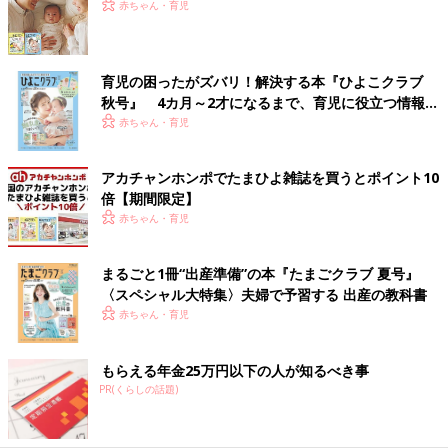
赤ちゃん・育児
育児の困ったがズバリ！解決する本『ひよこクラブ
秋号』 4カ月～2才になるまで、育児に役立つ情報が
いっぱい！
赤ちゃん・育児
アカチャンホンポでたまひよ雑誌を買うとポイント10
倍【期間限定】
赤ちゃん・育児
まるごと1冊“出産準備”の本『たまごクラブ 夏号』
〈スペシャル大特集〉夫婦で予習する 出産の教科書
赤ちゃん・育児
もらえる年金25万円以下の人が知るべき事
PR(くらしの話題)