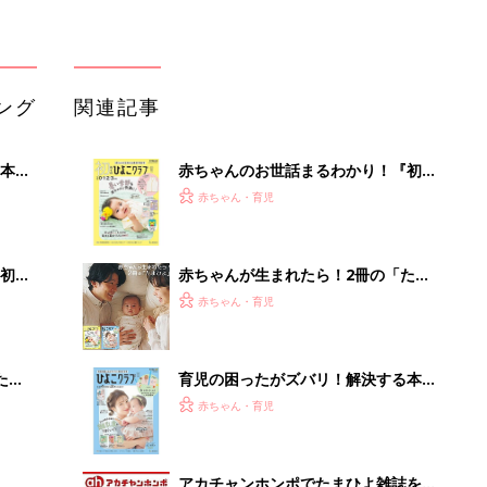
ング
関連記事
本
赤ちゃんのお世話まるわかり！『初め
2才
てのひよこクラブ 夏号』〈巻頭大特
赤ちゃん・育児
いっ
集〉初めての授乳がうまくいく！ お
っぱい・ミルクの基本と夏のトラブル
解決テク
初め
赤ちゃんが生まれたら！2冊の「たま
大特
ひよ」
赤ちゃん・育児
 お
ブル
たま
育児の困ったがズバリ！解決する本
『ひよこクラブ 秋号』 4カ月～2才
赤ちゃん・育児
になるまで、育児に役立つ情報がいっ
ぱい！
アカチャンホンポでたまひよ雑誌を買