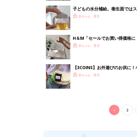
子どもの水分補給。衛生面ではス
く3つのコツとは？【専門家監修
赤ちゃん・育児
H＆М「セールでお買い得価格に
赤ちゃん・育児
【3COINS】お外遊びのお供
ート」
赤ちゃん・育児
<
3