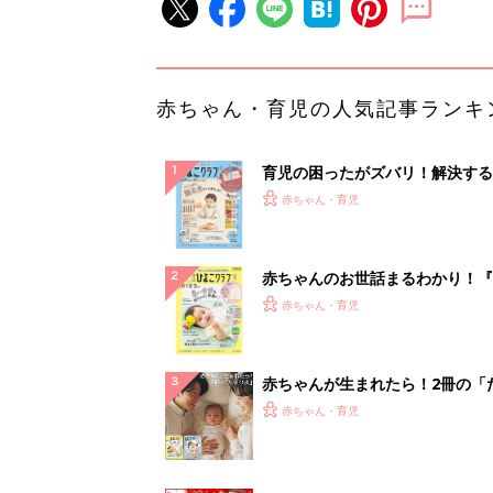
赤ちゃん・育児の人気記事ランキ
育児の困ったがズバリ！解決する
『ひよこクラブ 秋号』 4カ月～
赤ちゃん・育児
になるまで、育児に役立つ情報が
ぱい！
赤ちゃんのお世話まるわかり！『
てのひよこクラブ 夏号』〈巻頭
赤ちゃん・育児
集〉初めての授乳がうまくいく！
っぱい・ミルクの基本と夏のトラ
解決テク
赤ちゃんが生まれたら！2冊の「
ひよ」
赤ちゃん・育児