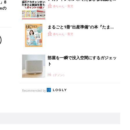
」8
うとポイント10倍【期間限定】
赤ちゃん・育児
nの
まるごと1冊“出産準備”の本『たまご
クラブ 夏号』〈スペシャル大特集〉
赤ちゃん・育児
夫婦で予習する 出産の教科書
部屋を一瞬で没入空間にするガジェッ
ト
PR（デノン）
Recommended by