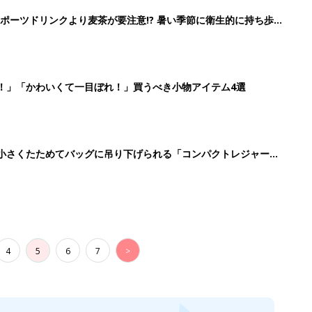
ポーツドリンクより麦茶が要注意!? 暑い季節に衛生的に持ち歩
】
！」「かわいくて一目ぼれ！」買うべき小物アイテム4選
に！小さくたためてバッグに吊り下げられる「コンパクトレジャーシ
4
5
6
7
>