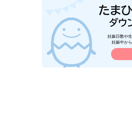
妊娠日数や
妊娠中か