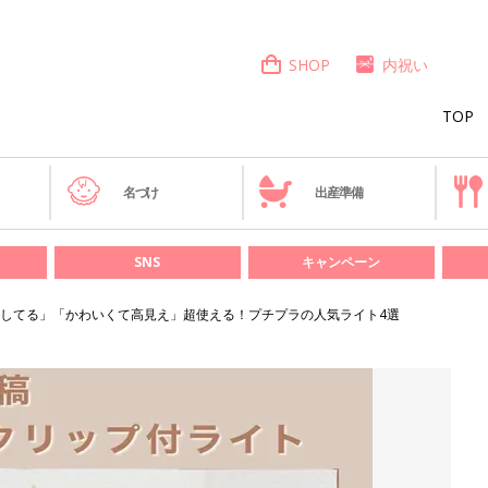
SHOP
内祝い
TOP
き
名づけ
出産準備
SNS
キャンペーン
してる」「かわいくて高見え」超使える！プチプラの人気ライト4選