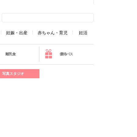
妊娠・出産
赤ちゃん・育児
妊活
離乳食
優待パス
写真スタジオ