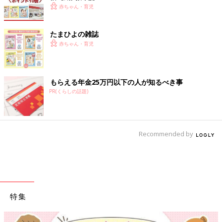
赤ちゃん・育児
たまひよの雑誌
赤ちゃん・育児
もらえる年金25万円以下の人が知るべき事
PR(くらしの話題)
Recommended by
特集
【ワクチン