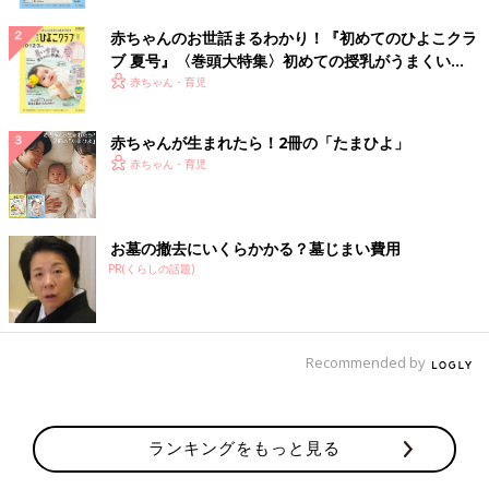
赤ちゃんのお世話まるわかり！『初めてのひよこクラ
ブ 夏号』〈巻頭大特集〉初めての授乳がうまくい
く！ おっぱい・ミルクの基本と夏のトラブル 解決テ
赤ちゃん・育児
ク
赤ちゃんが生まれたら！2冊の「たまひよ」
赤ちゃん・育児
お墓の撤去にいくらかかる？墓じまい費用
PR(くらしの話題)
Recommended by
ランキングをもっと見る