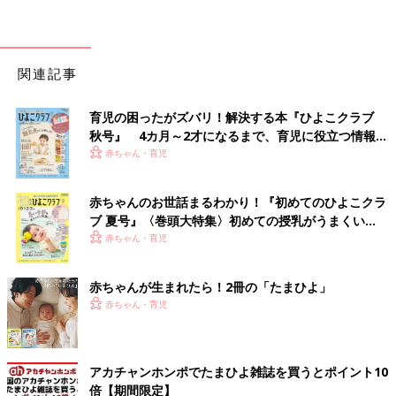
関連記事
育児の困ったがズバリ！解決する本『ひよこクラブ
秋号』 4カ月～2才になるまで、育児に役立つ情報が
いっぱい！
赤ちゃん・育児
赤ちゃんのお世話まるわかり！『初めてのひよこクラ
ブ 夏号』〈巻頭大特集〉初めての授乳がうまくい
く！ おっぱい・ミルクの基本と夏のトラブル 解決テ
赤ちゃん・育児
ク
赤ちゃんが生まれたら！2冊の「たまひよ」
赤ちゃん・育児
アカチャンホンポでたまひよ雑誌を買うとポイント10
倍【期間限定】