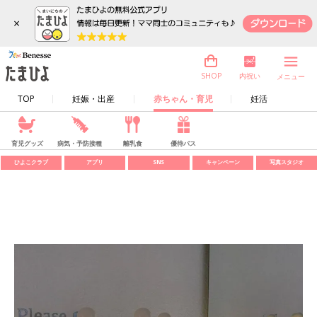
×
内祝い
SHOP
メニュー
TOP
妊娠・出産
赤ちゃん・育児
妊活
育児グッズ
病気・予防接種
離乳食
優待パス
ひよこクラブ
アプリ
SNS
キャンペーン
写真スタジオ