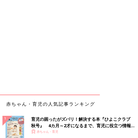
赤ちゃん・育児の人気記事ランキング
育児の困ったがズバリ！解決する本『ひよこクラブ
秋号』 4カ月～2才になるまで、育児に役立つ情報が
いっぱい！
赤ちゃん・育児