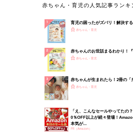
赤ちゃん・育児の人気記事ランキ
育児の困ったがズバリ！解決する
『ひよこクラブ 秋号』 4カ月～
赤ちゃん・育児
になるまで、育児に役立つ情報が
ぱい！
赤ちゃんのお世話まるわかり！『
てのひよこクラブ 夏号』〈巻頭
赤ちゃん・育児
集〉初めての授乳がうまくいく！
っぱい・ミルクの基本と夏のトラ
解決テク
赤ちゃんが生まれたら！2冊の「
ひよ」
赤ちゃん・育児
「え、こんなセールやってたの？
0％OFF以上が続々登場！Amazo
本気が...
PR（Amazon）