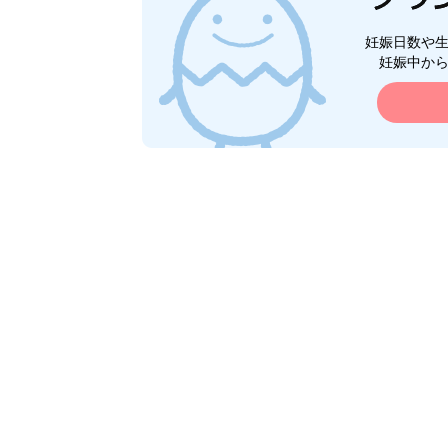
妊娠日数や
妊娠中か