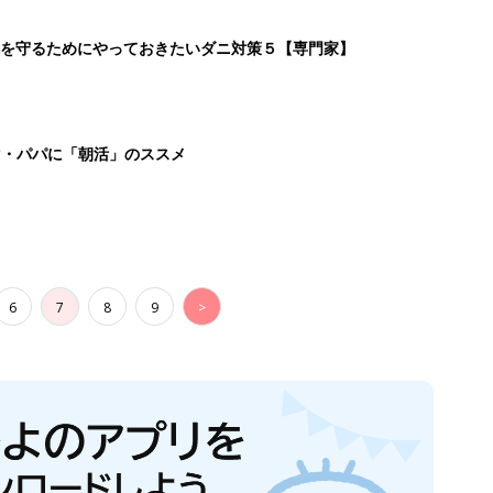
を守るためにやっておきたいダニ対策５【専門家】
マ・パパに「朝活」のススメ
6
7
8
9
>