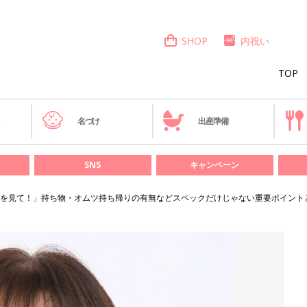
SHOP
内祝い
TOP
き
名づけ
出産準備
SNS
キャンペーン
を見て！」持ち物・オムツ持ち帰りの有無などスペックだけじゃない重要ポイント