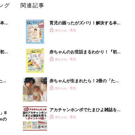
ング
関連記事
本
育児の困ったがズバリ！解決する本
2才
『ひよこクラブ 秋号』 4カ月～2才
赤ちゃん・育児
いっ
になるまで、育児に役立つ情報がいっ
ぱい！
初め
赤ちゃんのお世話まるわかり！『初め
大特
てのひよこクラブ 夏号』〈巻頭大特
赤ちゃん・育児
 お
集〉初めての授乳がうまくいく！ お
ブル
っぱい・ミルクの基本と夏のトラブル
解決テク
たま
赤ちゃんが生まれたら！2冊の「たま
ひよ」
赤ちゃん・育児
アカチャンホンポでたまひよ雑誌を買
」8
うとポイント10倍【期間限定】
赤ちゃん・育児
nの