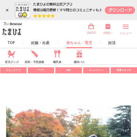
×
内祝い
SHOP
メニュー
TOP
妊娠・出産
赤ちゃん・育児
妊活
育児グッズ
病気・予防接種
離乳食
優待パス
ひよこクラブ
アプリ
SNS
キャンペーン
写真スタジオ