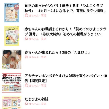
育児の困ったがズバリ！解決する本『ひよこクラブ
秋号』 4カ月～2才になるまで、育児に役立つ情報が
いっぱい！
赤ちゃん・育児
赤ちゃんのお世話まるわかり！『初めてのひよこクラ
ブ 夏号』〈巻頭大特集〉初めての授乳がうまくい
く！ おっぱい・ミルクの基本と夏のトラブル 解決テ
赤ちゃん・育児
ク
赤ちゃんが生まれたら！2冊の「たまひよ」
赤ちゃん・育児
アカチャンホンポでたまひよ雑誌を買うとポイント10
倍【期間限定】
赤ちゃん・育児
たまひよの雑誌
赤ちゃん・育児