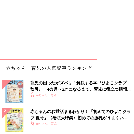
赤ちゃん・育児の人気記事ランキング
育児の困ったがズバリ！解決する本『ひよこクラブ
秋号』 4カ月～2才になるまで、育児に役立つ情報が
いっぱい！
赤ちゃん・育児
赤ちゃんのお世話まるわかり！『初めてのひよこクラ
ブ 夏号』〈巻頭大特集〉初めての授乳がうまくい
く！ おっぱい・ミルクの基本と夏のトラブル 解決テ
赤ちゃん・育児
ク