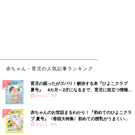
赤ちゃん・育児の人気記事ランキング
育児の困ったがズバリ！解決する本『ひよこクラブ
夏号』 4カ月～2才になるまで、育児に役立つ情報が
いっぱい！
赤ちゃん・育児
赤ちゃんのお世話まるわかり！『初めてのひよこクラ
ブ 夏号』〈巻頭大特集〉初めての授乳がうまくい
く！ おっぱい・ミルクの基本と夏のトラブル 解決テ
赤ちゃん・育児
ク