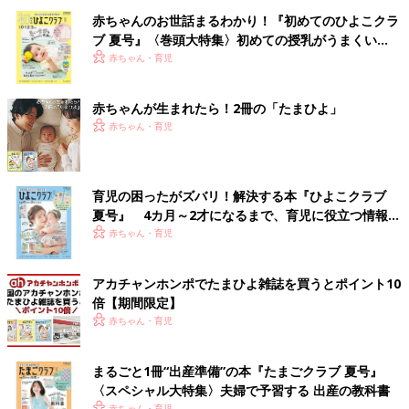
赤ちゃんのお世話まるわかり！『初めてのひよこクラ
ブ 夏号』〈巻頭大特集〉初めての授乳がうまくい
く！ おっぱい・ミルクの基本と夏のトラブル 解決テ
赤ちゃん・育児
ク
赤ちゃんが生まれたら！2冊の「たまひよ」
赤ちゃん・育児
育児の困ったがズバリ！解決する本『ひよこクラブ
夏号』 4カ月～2才になるまで、育児に役立つ情報が
いっぱい！
赤ちゃん・育児
アカチャンホンポでたまひよ雑誌を買うとポイント10
倍【期間限定】
赤ちゃん・育児
まるごと1冊“出産準備”の本『たまごクラブ 夏号』
〈スペシャル大特集〉夫婦で予習する 出産の教科書
赤ちゃん・育児