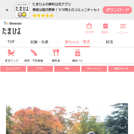
×
内祝い
SHOP
メニュー
TOP
妊娠・出産
赤ちゃん・育児
妊活
育児グッズ
病気・予防接種
離乳食
優待パス
ひよこクラブ
アプリ
SNS
キャンペーン
写真スタジオ