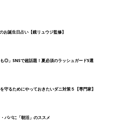
日のお誕生日占い【鏡リュウジ監修】
も◎」SNSで超話題！夏必須のラッシュガード5選
を守るためにやっておきたいダニ対策５【専門家】
マ・パパに「朝活」のススメ