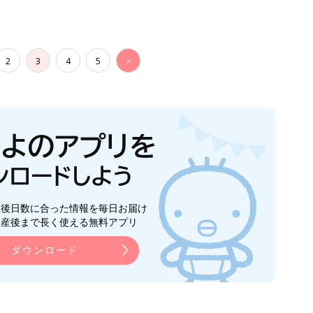
2
3
4
5
>
生後日数に合った情報を毎日お届け
ら産後まで長く使える無料アプリ
ダウンロード