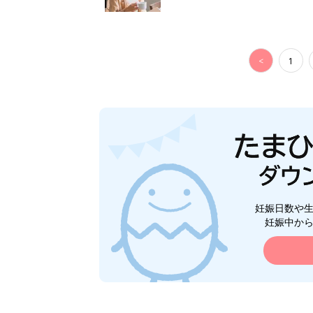
<
1
妊娠日数や
妊娠中か