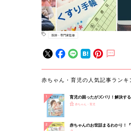
医師・専門家監修
赤ちゃん・育児の人気記事ランキ
育児の困ったがズバリ！解決する
『ひよこクラブ 夏号』 4カ月～
赤ちゃん・育児
になるまで、育児に役立つ情報が
ぱい！
赤ちゃんのお世話まるわかり！『