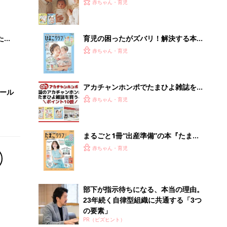
大特
ひよ」
赤ちゃん・育児
 お
ブル
たま
育児の困ったがズバリ！解決する本
『ひよこクラブ 夏号』 4カ月～2才
赤ちゃん・育児
になるまで、育児に役立つ情報がいっ
ぱい！
アカチャンホンポでたまひよ雑誌を買
セール
うとポイント10倍【期間限定】
赤ちゃん・育児
まるごと1冊“出産準備”の本『たまご
クラブ 夏号』〈スペシャル大特集〉
赤ちゃん・育児
夫婦で予習する 出産の教科書
部下が指示待ちになる、本当の理由。
23年続く自律型組織に共通する「3つ
の要素」
PR（ビズヒント）