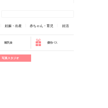
妊娠・出産
赤ちゃん・育児
妊活
離乳食
優待パス
写真スタジオ