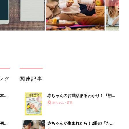
ング
関連記事
本
赤ちゃんのお世話まるわかり！『初め
2才
てのひよこクラブ 夏号』〈巻頭大特
赤ちゃん・育児
いっ
集〉初めての授乳がうまくいく！ お
っぱい・ミルクの基本と夏のトラブル
解決テク
初め
赤ちゃんが生まれたら！2冊の「たま