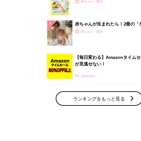
てのひよこクラブ 夏号』〈巻頭
赤ちゃん・育児
集〉初めての授乳がうまくいく！
っぱい・ミルクの基本と夏のトラ
解決テク
赤ちゃんが生まれたら！2冊の「
ひよ」
赤ちゃん・育児
【毎日変わる】Amazonタイム
が見逃せない！
PR（Amazon）
ランキングをもっと見る