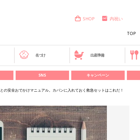
SHOP
内祝い
TOP
き
名づけ
出産準備
SNS
キャンペーン
との安全おでかけマニュアル。カバンに入れておく救急セットはこれだ！