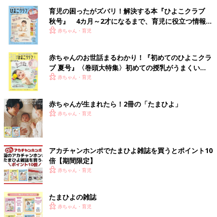
育児の困ったがズバリ！解決する本『ひよこクラブ
秋号』 4カ月～2才になるまで、育児に役立つ情報が
いっぱい！
赤ちゃん・育児
赤ちゃんのお世話まるわかり！『初めてのひよこクラ
ブ 夏号』〈巻頭大特集〉初めての授乳がうまくい
く！ おっぱい・ミルクの基本と夏のトラブル 解決テ
赤ちゃん・育児
ク
赤ちゃんが生まれたら！2冊の「たまひよ」
赤ちゃん・育児
アカチャンホンポでたまひよ雑誌を買うとポイント10
倍【期間限定】
赤ちゃん・育児
たまひよの雑誌
赤ちゃん・育児