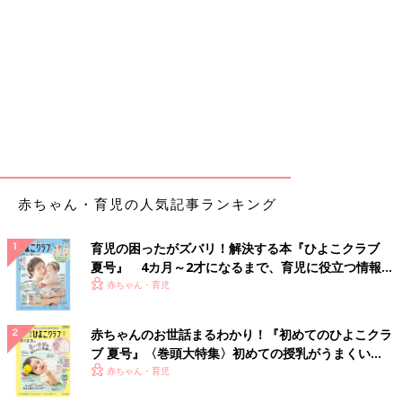
赤ちゃん・育児の人気記事ランキング
育児の困ったがズバリ！解決する本『ひよこクラブ
夏号』 4カ月～2才になるまで、育児に役立つ情報が
いっぱい！
赤ちゃん・育児
赤ちゃんのお世話まるわかり！『初めてのひよこクラ
ブ 夏号』〈巻頭大特集〉初めての授乳がうまくい
く！ おっぱい・ミルクの基本と夏のトラブル 解決テ
赤ちゃん・育児
ク