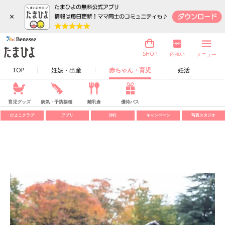
×
内祝い
SHOP
メニュー
TOP
妊娠・出産
赤ちゃん・育児
妊活
育児グッズ
病気・予防接種
離乳食
優待パス
ひよこクラブ
アプリ
SNS
キャンペーン
写真スタジオ