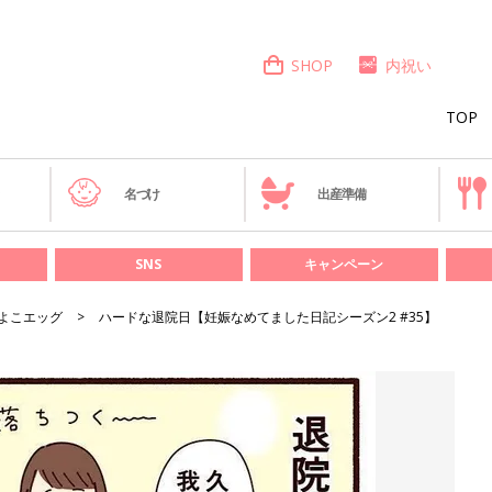
SHOP
内祝い
TOP
き
名づけ
出産準備
SNS
キャンペーン
よこエッグ
ハードな退院日【妊娠なめてました日記シーズン2 #35】