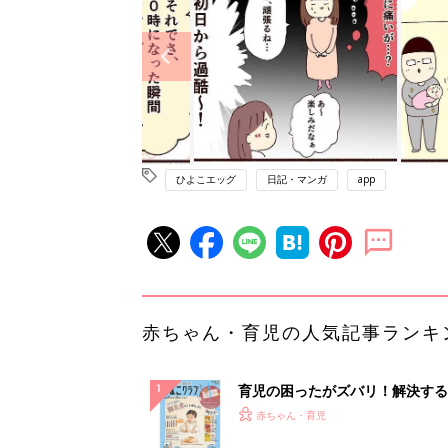
ひよこエッグ
日記・マンガ
app
赤ちゃん・育児の人気記事ランキ
育児の困ったがズバリ！解決する
『ひよこクラブ 秋号』 4カ月～
赤ちゃん・育児
になるまで、育児に役立つ情報が