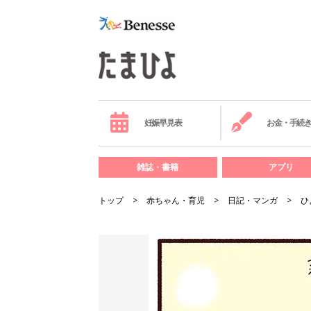
妊娠早見表
お金・手続
雑誌・書籍
アプリ
トップ
赤ちゃん・育児
日記・マンガ
ひ