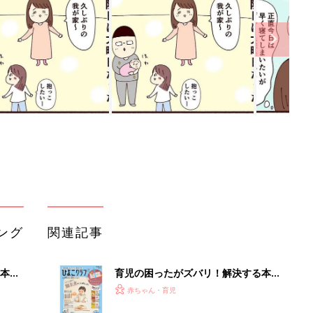
ング
関連記事
本
育児の困ったがズバリ！解決する本
2才
『ひよこクラブ 秋号』 4カ月～2才
赤ちゃん・育児
いっ
になるまで、育児に役立つ情報がいっ