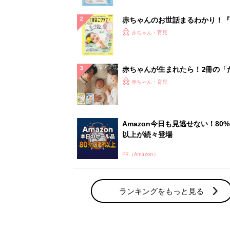
ぱい！
赤ちゃんのお世話まるわかり！『
てのひよこクラブ 夏号』〈巻頭
赤ちゃん・育児
集〉初めての授乳がうまくいく！
っぱい・ミルクの基本と夏のトラ
解決テク
赤ちゃんが生まれたら！2冊の「
ひよ」
赤ちゃん・育児
Amazon今日も見逃せない！80%
以上が続々登場
PR（Amazon）
ランキングをもっと見る