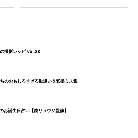
影レシピ vol.28
ちのおもしろすぎる勘違い＆変換ミス集
日のお誕生日占い【鏡リュウジ監修】