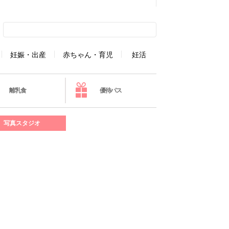
妊娠・出産
赤ちゃん・育児
妊活
離乳食
優待パス
写真スタジオ