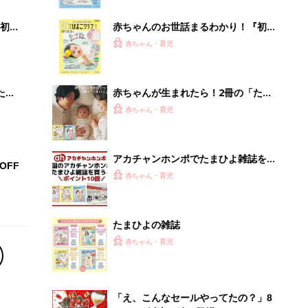
ぱい！
初め
赤ちゃんのお世話まるわかり！『初め
大特
てのひよこクラブ 夏号』〈巻頭大特
赤ちゃん・育児
 お
集〉初めての授乳がうまくいく！ お
ブル
っぱい・ミルクの基本と夏のトラブル
解決テク
たま
赤ちゃんが生まれたら！2冊の「たま
ひよ」
赤ちゃん・育児
アカチャンホンポでたまひよ雑誌を買
OFF
うとポイント10倍【期間限定】
赤ちゃん・育児
たまひよの雑誌
赤ちゃん・育児
「え、こんなセールやってたの？」8