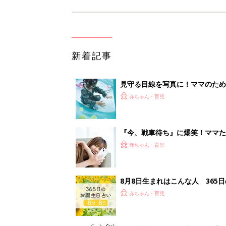
新着記事
見守る目線を写真に！ママのための撮
赤ちゃん・育児
『今、戦車待ち』に爆笑！ママた
赤ちゃん・育児
8月8日生まれはこんな人 365
赤ちゃん・育児