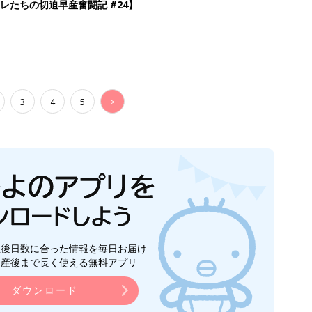
レたちの切迫早産奮闘記 #24】
3
4
5
>
生後日数に合った情報を毎日お届け
ら産後まで長く使える無料アプリ
ダウンロード