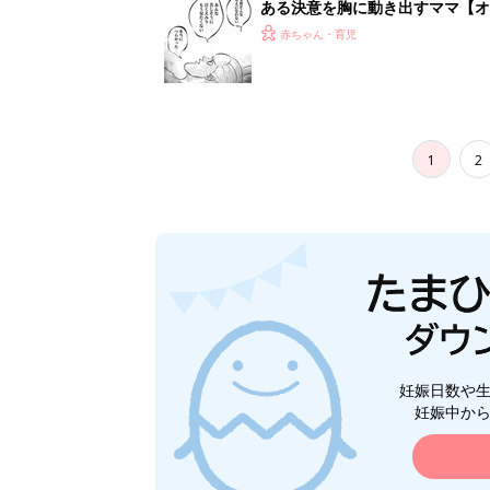
ある決意を胸に動き出すママ【オ
赤ちゃん・育児
1
2
妊娠日数や
妊娠中か