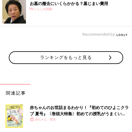
お墓の撤去にいくらかかる？墓じまい費用
PR(くらしの話題)
Recommended by
ランキングをもっと見る
関連記事
赤ちゃんのお世話まるわかり！『初めてのひよこクラ
ブ 夏号』〈巻頭大特集〉初めての授乳がうまくい
く！ おっぱい・ミルクの基本と夏のトラブル 解決テ
赤ちゃん・育児
ク