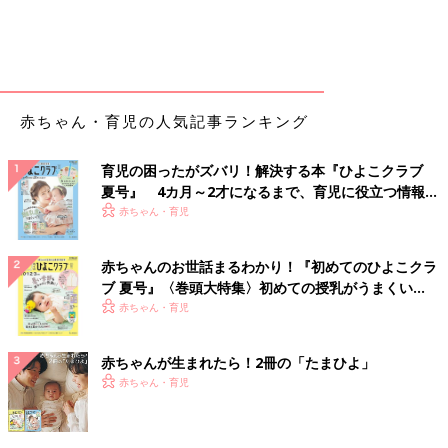
赤ちゃん・育児の人気記事ランキング
育児の困ったがズバリ！解決する本『ひよこクラブ
夏号』 4カ月～2才になるまで、育児に役立つ情報が
いっぱい！
赤ちゃん・育児
赤ちゃんのお世話まるわかり！『初めてのひよこクラ
ブ 夏号』〈巻頭大特集〉初めての授乳がうまくい
く！ おっぱい・ミルクの基本と夏のトラブル 解決テ
赤ちゃん・育児
ク
赤ちゃんが生まれたら！2冊の「たまひよ」
赤ちゃん・育児