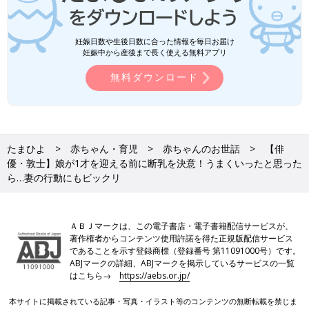
妊娠日数や生後日数に合った情報を毎日お届け
妊娠中から産後まで長く使える無料アプリ
無料ダウンロード
たまひよ
赤ちゃん・育児
赤ちゃんのお世話
【俳
優・敦士】娘が1才を迎える前に断乳を決意！うまくいったと思った
ら…妻の行動にもビックリ
ＡＢＪマークは、この電子書店・電子書籍配信サービスが、
著作権者からコンテンツ使用許諾を得た正規版配信サービス
であることを示す登録商標（登録番号 第11091000号）です。
ABJマークの詳細、ABJマークを掲示しているサービスの一覧
はこちら→
https://aebs.or.jp/
本サイトに掲載されている記事・写真・イラスト等のコンテンツの無断転載を禁じま