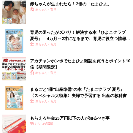
赤ちゃんが生まれたら！2冊の「たまひよ」
赤ちゃん・育児
育児の困ったがズバリ！解決する本『ひよこクラブ
夏号』 4カ月～2才になるまで、育児に役立つ情報が
いっぱい！
赤ちゃん・育児
アカチャンホンポでたまひよ雑誌を買うとポイント10
倍【期間限定】
赤ちゃん・育児
まるごと1冊“出産準備”の本『たまごクラブ 夏号』
〈スペシャル大特集〉夫婦で予習する 出産の教科書
赤ちゃん・育児
もらえる年金25万円以下の人が知るべき事
PR(くらしの話題)