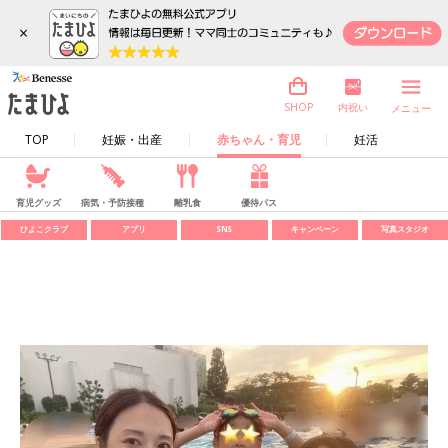
×
内祝い
SHOP
メニュー
TOP
妊娠・出産
赤ちゃん・育児
妊活
育児グッズ
病気・予防接種
離乳食
優待パス
ひよこクラブ
アプリ
SNS
キャンペーン
写真スタジオ