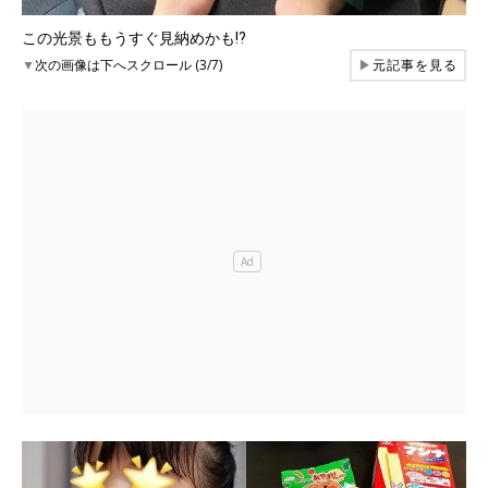
この光景ももうすぐ見納めかも⁉
▼
次の画像は下へスクロール (3/7)
▶
元記事を見る