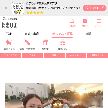
×
内祝い
SHOP
メニュー
TOP
妊娠・出産
赤ちゃん・育児
妊活
育児グッズ
病気・予防接種
離乳食
優待パス
ひよこクラブ
アプリ
SNS
キャンペーン
写真スタジオ