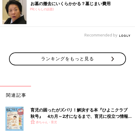
お墓の撤去にいくらかかる？墓じまい費用
PR(くらしの話題)
Recommended by
ランキングをもっと見る
関連記事
育児の困ったがズバリ！解決する本『ひよこクラブ
秋号』 4カ月～2才になるまで、育児に役立つ情報が
いっぱい！
赤ちゃん・育児