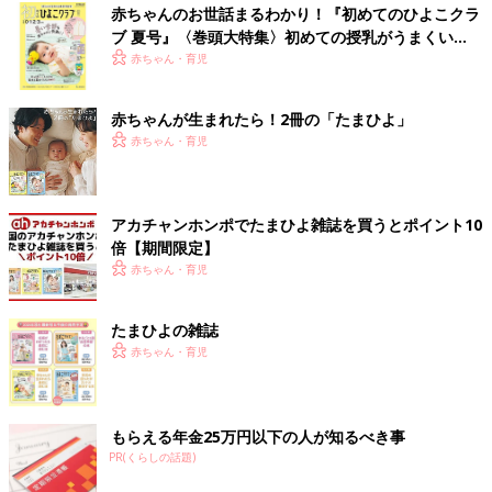
赤ちゃんのお世話まるわかり！『初めてのひよこクラ
ブ 夏号』〈巻頭大特集〉初めての授乳がうまくい
く！ おっぱい・ミルクの基本と夏のトラブル 解決テ
赤ちゃん・育児
ク
赤ちゃんが生まれたら！2冊の「たまひよ」
赤ちゃん・育児
アカチャンホンポでたまひよ雑誌を買うとポイント10
倍【期間限定】
赤ちゃん・育児
たまひよの雑誌
赤ちゃん・育児
もらえる年金25万円以下の人が知るべき事
PR(くらしの話題)