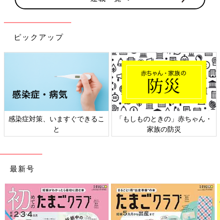
ピックアップ
ん・
日本外来小児科学会リーフレッ
六星占術 細木かおりさんの
ト検討会
相談
最新号