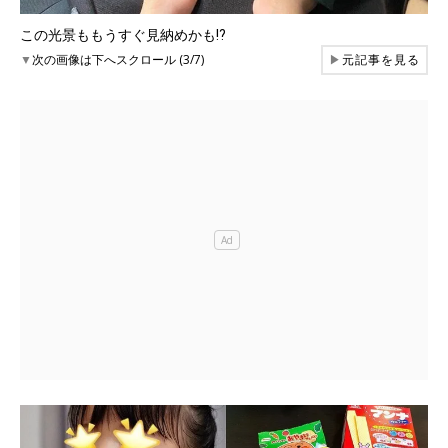
この光景ももうすぐ見納めかも⁉
▼
次の画像は下へスクロール (3/7)
▶
元記事を見る