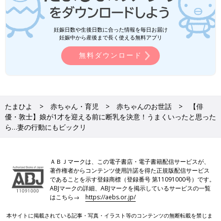
妊娠日数や生後日数に合った情報を毎日お届け
妊娠中から産後まで長く使える無料アプリ
無料ダウンロード
たまひよ
赤ちゃん・育児
赤ちゃんのお世話
【俳
優・敦士】娘が1才を迎える前に断乳を決意！うまくいったと思った
ら…妻の行動にもビックリ
ＡＢＪマークは、この電子書店・電子書籍配信サービスが、
著作権者からコンテンツ使用許諾を得た正規版配信サービス
であることを示す登録商標（登録番号 第11091000号）です。
ABJマークの詳細、ABJマークを掲示しているサービスの一覧
はこちら→
https://aebs.or.jp/
本サイトに掲載されている記事・写真・イラスト等のコンテンツの無断転載を禁じま