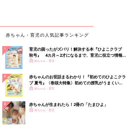
赤ちゃん・育児の人気記事ランキング
育児の困ったがズバリ！解決する本『ひよこクラブ
秋号』 4カ月～2才になるまで、育児に役立つ情報が
いっぱい！
赤ちゃん・育児
赤ちゃんのお世話まるわかり！『初めてのひよこクラ
ブ 夏号』〈巻頭大特集〉初めての授乳がうまくい
く！ おっぱい・ミルクの基本と夏のトラブル 解決テ
赤ちゃん・育児
ク
赤ちゃんが生まれたら！2冊の「たまひよ」
赤ちゃん・育児