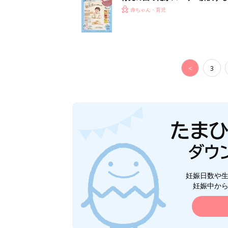
つ情報がいっぱい！
赤ちゃん・育児
<
3
妊娠日数や
妊娠中か