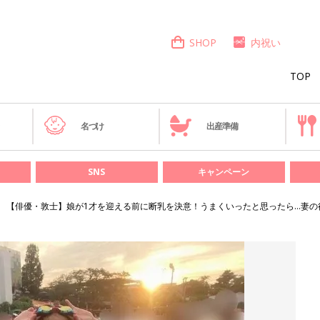
SHOP
内祝い
TOP
き
名づけ
出産準備
SNS
キャンペーン
【俳優・敦士】娘が1才を迎える前に断乳を決意！うまくいったと思ったら…妻の