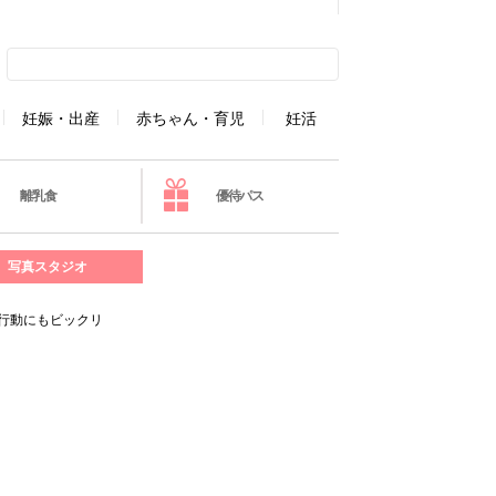
妊娠・出産
赤ちゃん・育児
妊活
離乳食
優待パス
写真スタジオ
行動にもビックリ