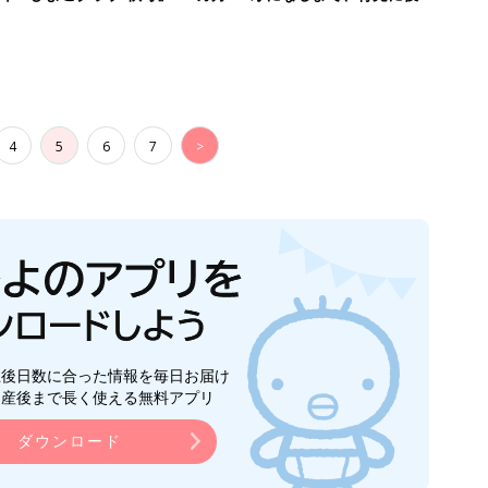
4
5
6
7
>
生後日数に合った情報を毎日お届け
ら産後まで長く使える無料アプリ
ダウンロード