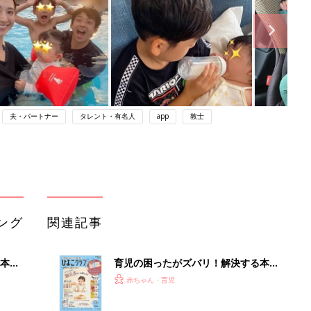
夫・パートナー
タレント・有名人
app
敦士
ング
関連記事
本
育児の困ったがズバリ！解決する本
2才
『ひよこクラブ 秋号』 4カ月～2才
赤ちゃん・育児
いっ
になるまで、育児に役立つ情報がいっ
ぱい！