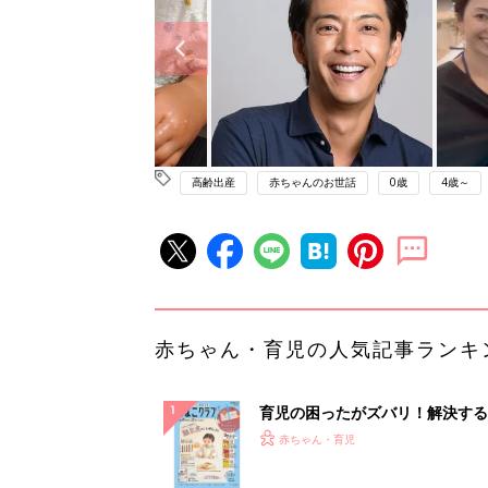
高齢出産
赤ちゃんのお世話
0歳
4歳～
赤ちゃん・育児の人気記事ランキ
育児の困ったがズバリ！解決する
『ひよこクラブ 秋号』 4カ月～
赤ちゃん・育児
になるまで、育児に役立つ情報が
ぱい！