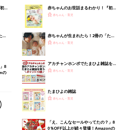
初め
赤ちゃんのお世話まるわかり！『初め
大特
てのひよこクラブ 夏号』〈巻頭大特
赤ちゃん・育児
 お
集〉初めての授乳がうまくいく！ お
ブル
っぱい・ミルクの基本と夏のトラブル
解決テク
たま
赤ちゃんが生まれたら！2冊の「たま
ひよ」
赤ちゃん・育児
アカチャンホンポでたまひよ雑誌を買
」8
うとポイント10倍【期間限定】
赤ちゃん・育児
nの
たまひよの雑誌
赤ちゃん・育児
「え、こんなセールやってたの？」8
0％OFF以上が続々登場！Amazonの