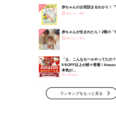
赤ちゃんのお世話まるわかり！『
てのひよこクラブ 夏号』〈巻頭
赤ちゃん・育児
集〉初めての授乳がうまくいく！
っぱい・ミルクの基本と夏のトラ
解決テク
赤ちゃんが生まれたら！2冊の「
ひよ」
赤ちゃん・育児
「え、こんなセールやってたの？
0％OFF以上が続々登場！Amazo
本気が...
PR（Amazon）
ランキングをもっと見る