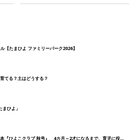
ール【たまひよ ファミリーパーク2026】
を育てる？土はどうする？
たまひよ」
本『ひよこクラブ 秋号』 4カ月～2才になるまで、育児に役立