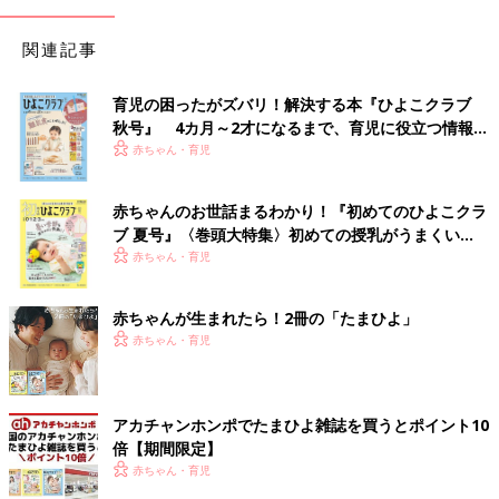
関連記事
育児の困ったがズバリ！解決する本『ひよこクラブ
秋号』 4カ月～2才になるまで、育児に役立つ情報が
いっぱい！
赤ちゃん・育児
赤ちゃんのお世話まるわかり！『初めてのひよこクラ
ブ 夏号』〈巻頭大特集〉初めての授乳がうまくい
く！ おっぱい・ミルクの基本と夏のトラブル 解決テ
赤ちゃん・育児
ク
赤ちゃんが生まれたら！2冊の「たまひよ」
赤ちゃん・育児
アカチャンホンポでたまひよ雑誌を買うとポイント10
倍【期間限定】
赤ちゃん・育児