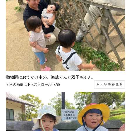
動物園におでかけ中の、海成くんと双子ちゃん。
▼
次の画像は下へスクロール (7/8)
▶
元記事を見る