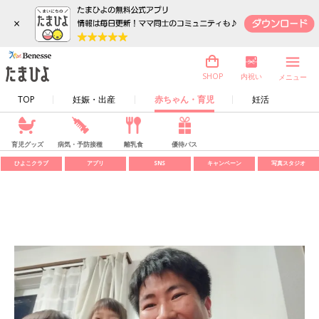
×
内祝い
SHOP
メニュー
TOP
妊娠・出産
赤ちゃん・育児
妊活
育児グッズ
病気・予防接種
離乳食
優待パス
ひよこクラブ
アプリ
SNS
キャンペーン
写真スタジオ