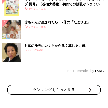
ブ 夏号』〈巻頭大特集〉初めての授乳がうまくい
く！ おっぱい・ミルクの基本と夏のトラブル 解決テ
赤ちゃん・育児
ク
赤ちゃんが生まれたら！2冊の「たまひよ」
赤ちゃん・育児
お墓の撤去にいくらかかる？墓じまい費用
PR(くらしの話題)
Recommended by
ランキングをもっと見る