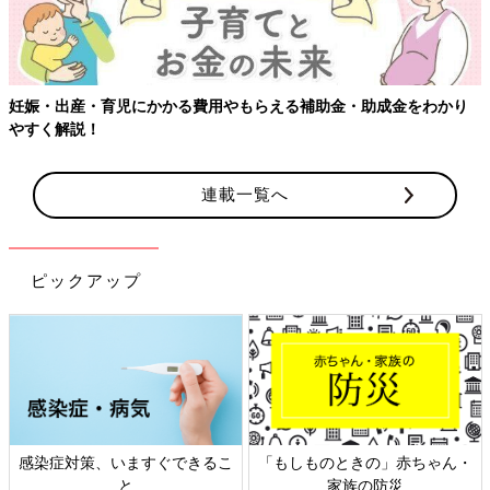
【ワクチン接種できるものも】妊婦の感染症対策、知っておいて！
連載一覧へ
ピックアップ
・
日本外来小児科学会リーフレッ
六星占術 細木かおりさんの人
ト検討会
相談