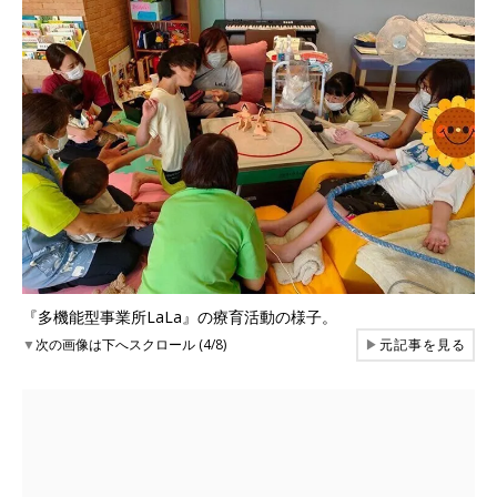
『多機能型事業所LaLa』の療育活動の様子。
▼
次の画像は下へスクロール (4/8)
▶
元記事を見る