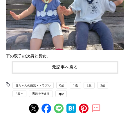
下の双子の次男と長女。
元記事へ戻る
赤ちゃんの病気・トラブル
0歳
1歳
2歳
3歳
4歳～
家族を考える
app