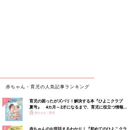
赤ちゃん・育児の人気記事ランキング
育児の困ったがズバリ！解決する本『ひよこクラブ
夏号』 4カ月～2才になるまで、育児に役立つ情報が
いっぱい！
赤ちゃん・育児
赤ちゃんのお世話まるわかり！『初めてのひよこクラ