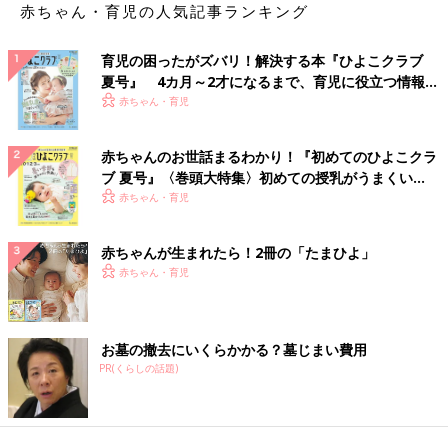
赤ちゃん・育児の人気記事ランキング
育児の困ったがズバリ！解決する本『ひよこクラブ
夏号』 4カ月～2才になるまで、育児に役立つ情報が
いっぱい！
赤ちゃん・育児
赤ちゃんのお世話まるわかり！『初めてのひよこクラ
ブ 夏号』〈巻頭大特集〉初めての授乳がうまくい
く！ おっぱい・ミルクの基本と夏のトラブル 解決テ
赤ちゃん・育児
ク
赤ちゃんが生まれたら！2冊の「たまひよ」
赤ちゃん・育児
お墓の撤去にいくらかかる？墓じまい費用
PR(くらしの話題)