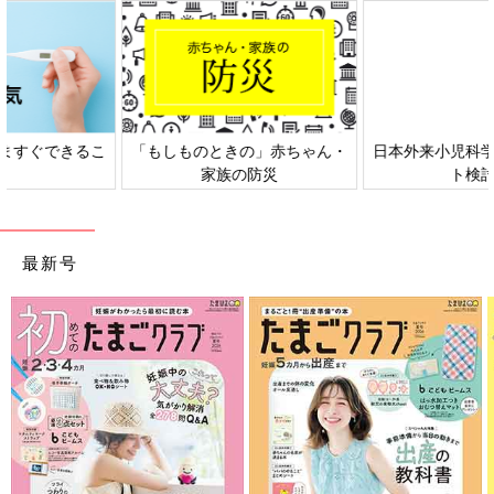
日本外来小児科学会リーフレッ
六星占術 細木かおりさんの人生
ト検討会
相談
最新号