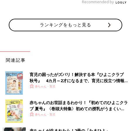
Recommended by
ランキングをもっと見る
関連記事
育児の困ったがズバリ！解決する本『ひよこクラブ
秋号』 4カ月～2才になるまで、育児に役立つ情報が
いっぱい！
赤ちゃん・育児
赤ちゃんのお世話まるわかり！『初めてのひよこクラ
ブ 夏号』〈巻頭大特集〉初めての授乳がうまくい
く！ おっぱい・ミルクの基本と夏のトラブル 解決テ
赤ちゃん・育児
ク
赤ちゃんが生まれたら！2冊の「たまひよ」