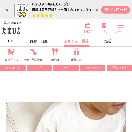
×
内祝い
SHOP
メニュー
TOP
妊娠・出産
赤ちゃん・育児
妊活
育児グッズ
病気・予防接種
離乳食
優待パス
ひよこクラブ
アプリ
SNS
キャンペーン
写真スタジオ