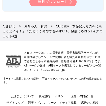
無料ダウンロード
たまひよ
赤ちゃん・育児
GU baby「季節変わりの今にち
ょうどイイ！」「ほどよく伸びて着やすい♪」超使えるロンT＆スウ
ェット4選
ＡＢＪマークは、この電子書店・電子書籍配信サービスが、
著作権者からコンテンツ使用許諾を得た正規版配信サービス
であることを示す登録商標（登録番号 第11091000号）です。
ABJマークの詳細、ABJマークを掲示しているサービスの一覧
はこちら→
https://aebs.or.jp/
本サイトに掲載されている記事・写真・イラスト等のコンテンツの無断転載を禁じま
す。
たまひよについて
利用規約
ポリシー
医師・専門家一覧
サイトマップ
調査・プレスリリース・メディア掲載
広告のご相談