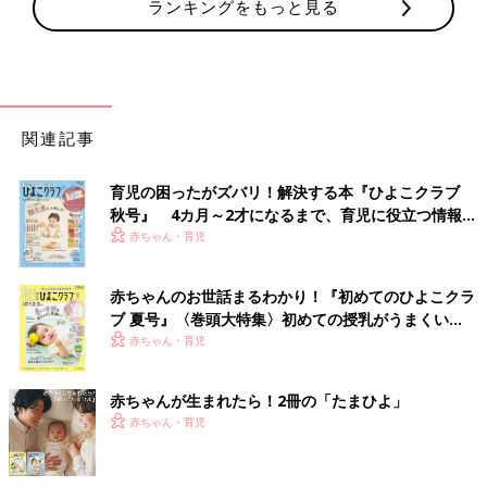
ランキングをもっと見る
関連記事
育児の困ったがズバリ！解決する本『ひよこクラブ
秋号』 4カ月～2才になるまで、育児に役立つ情報が
いっぱい！
赤ちゃん・育児
赤ちゃんのお世話まるわかり！『初めてのひよこクラ
ブ 夏号』〈巻頭大特集〉初めての授乳がうまくい
く！ おっぱい・ミルクの基本と夏のトラブル 解決テ
赤ちゃん・育児
ク
赤ちゃんが生まれたら！2冊の「たまひよ」
赤ちゃん・育児