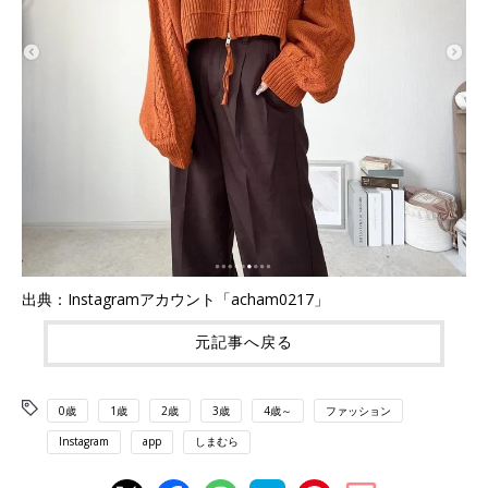
出典：Instagramアカウント「acham0217」
元記事へ戻る
0歳
1歳
2歳
3歳
4歳～
ファッション
Instagram
app
しまむら