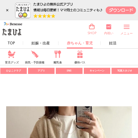
×
内祝い
SHOP
メニュー
TOP
妊娠・出産
赤ちゃん・育児
妊活
育児グッズ
病気・予防接種
離乳食
優待パス
ひよこクラブ
アプリ
SNS
キャンペーン
写真スタジオ