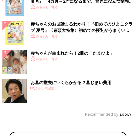
夏号』 4カ月～2才になるまで、育児に役立つ情報が
いっぱい！
赤ちゃん・育児
赤ちゃんのお世話まるわかり！『初めてのひよこクラ
ブ 夏号』〈巻頭大特集〉初めての授乳がうまくい
く！ おっぱい・ミルクの基本と夏のトラブル 解決テ
赤ちゃん・育児
ク
赤ちゃんが生まれたら！2冊の「たまひよ」
赤ちゃん・育児
お墓の撤去にいくらかかる？墓じまい費用
PR(くらしの話題)
Recommended by