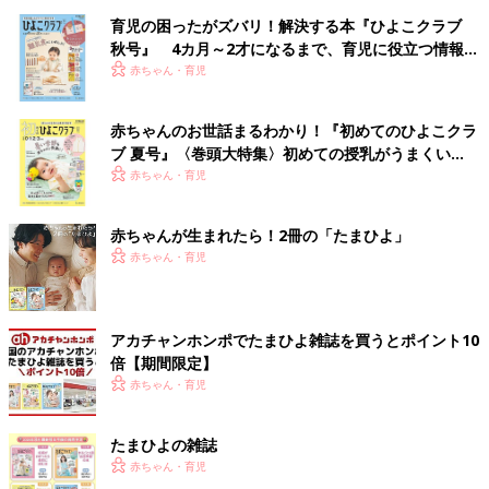
育児の困ったがズバリ！解決する本『ひよこクラブ
秋号』 4カ月～2才になるまで、育児に役立つ情報が
いっぱい！
赤ちゃん・育児
赤ちゃんのお世話まるわかり！『初めてのひよこクラ
ブ 夏号』〈巻頭大特集〉初めての授乳がうまくい
く！ おっぱい・ミルクの基本と夏のトラブル 解決テ
赤ちゃん・育児
ク
赤ちゃんが生まれたら！2冊の「たまひよ」
赤ちゃん・育児
アカチャンホンポでたまひよ雑誌を買うとポイント10
倍【期間限定】
赤ちゃん・育児
たまひよの雑誌
赤ちゃん・育児