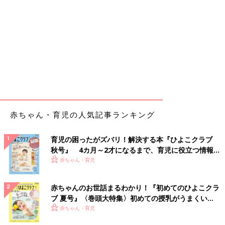
赤ちゃん・育児の人気記事ランキング
育児の困ったがズバリ！解決する本『ひよこクラブ
秋号』 4カ月～2才になるまで、育児に役立つ情報が
いっぱい！
赤ちゃん・育児
赤ちゃんのお世話まるわかり！『初めてのひよこクラ
ブ 夏号』〈巻頭大特集〉初めての授乳がうまくい
く！ おっぱい・ミルクの基本と夏のトラブル 解決テ
赤ちゃん・育児
ク