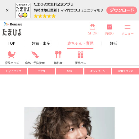
×
内祝い
SHOP
メニュー
TOP
妊娠・出産
赤ちゃん・育児
妊活
育児グッズ
病気・予防接種
離乳食
優待パス
ひよこクラブ
アプリ
SNS
キャンペーン
写真スタジオ