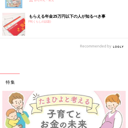
いっぱい！
赤ちゃん・育児
もらえる年金25万円以下の人が知るべき事
PR(くらしの話題)
Recommended by
特集