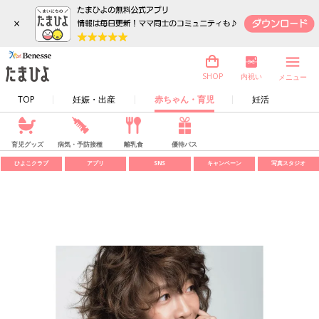
×
内祝い
SHOP
メニュー
TOP
妊娠・出産
赤ちゃん・育児
妊活
育児グッズ
病気・予防接種
離乳食
優待パス
ひよこクラブ
アプリ
SNS
キャンペーン
写真スタジオ