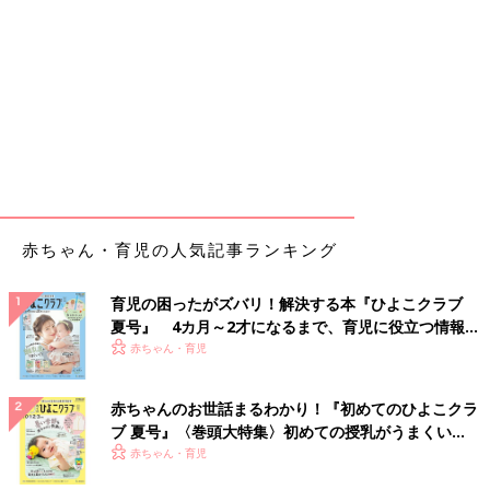
赤ちゃん・育児の人気記事ランキング
育児の困ったがズバリ！解決する本『ひよこクラブ
夏号』 4カ月～2才になるまで、育児に役立つ情報が
いっぱい！
赤ちゃん・育児
赤ちゃんのお世話まるわかり！『初めてのひよこクラ
ブ 夏号』〈巻頭大特集〉初めての授乳がうまくい
く！ おっぱい・ミルクの基本と夏のトラブル 解決テ
赤ちゃん・育児
ク