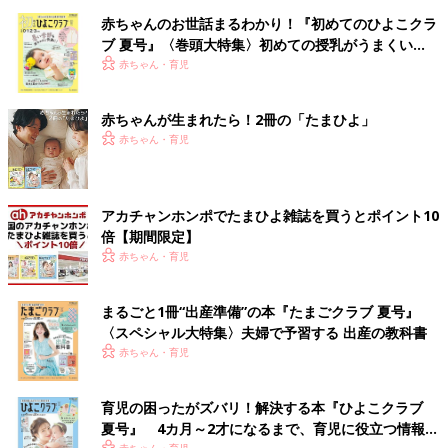
赤ちゃんのお世話まるわかり！『初めてのひよこクラ
ブ 夏号』〈巻頭大特集〉初めての授乳がうまくい
く！ おっぱい・ミルクの基本と夏のトラブル 解決テ
赤ちゃん・育児
ク
赤ちゃんが生まれたら！2冊の「たまひよ」
赤ちゃん・育児
アカチャンホンポでたまひよ雑誌を買うとポイント10
倍【期間限定】
赤ちゃん・育児
まるごと1冊“出産準備”の本『たまごクラブ 夏号』
〈スペシャル大特集〉夫婦で予習する 出産の教科書
赤ちゃん・育児
育児の困ったがズバリ！解決する本『ひよこクラブ
夏号』 4カ月～2才になるまで、育児に役立つ情報が