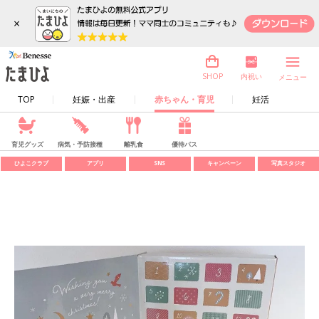
×
内祝い
SHOP
メニュー
TOP
妊娠・出産
赤ちゃん・育児
妊活
育児グッズ
病気・予防接種
離乳食
優待パス
ひよこクラブ
アプリ
SNS
キャンペーン
写真スタジオ