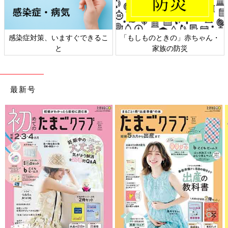
日本外来小児科学会リーフレッ
六星占術 細木かおりさんの人生
ト検討会
相談
最新号