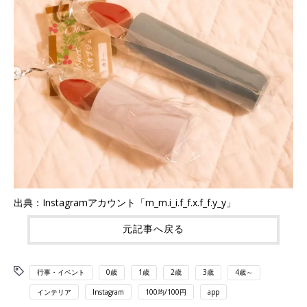
出典：Instagramアカウント「m_m.i_i.f_f.x.f_f.y_y」
元記事へ戻る
行事・イベント
0歳
1歳
2歳
3歳
4歳～
インテリア
Instagram
100均/100円
app