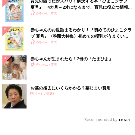
育児の困ったがズバリ！解決する本『ひよこクラブ
夏号』 4カ月～2才になるまで、育児に役立つ情報が
いっぱい！
赤ちゃん・育児
赤ちゃんのお世話まるわかり！『初めてのひよこクラ
ブ 夏号』〈巻頭大特集〉初めての授乳がうまくい
く！ おっぱい・ミルクの基本と夏のトラブル 解決テ
赤ちゃん・育児
ク
赤ちゃんが生まれたら！2冊の「たまひよ」
赤ちゃん・育児
お墓の撤去にいくらかかる？墓じまい費用
PR(くらしの話題)
Recommended by