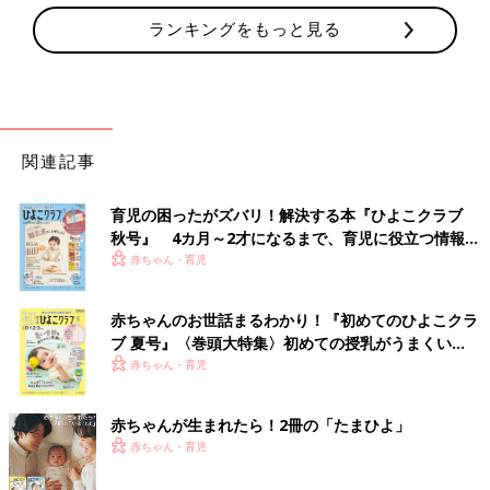
ランキングをもっと見る
関連記事
育児の困ったがズバリ！解決する本『ひよこクラブ
秋号』 4カ月～2才になるまで、育児に役立つ情報が
いっぱい！
赤ちゃん・育児
赤ちゃんのお世話まるわかり！『初めてのひよこクラ
ブ 夏号』〈巻頭大特集〉初めての授乳がうまくい
く！ おっぱい・ミルクの基本と夏のトラブル 解決テ
赤ちゃん・育児
ク
赤ちゃんが生まれたら！2冊の「たまひよ」
赤ちゃん・育児