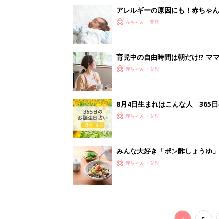
アレルギーの原因にも！赤ちゃん
赤ちゃん・育児
育児中の自由時間は朝だけ!? マ
赤ちゃん・育児
8月4日生まれはこんな人 365
赤ちゃん・育児
みんな大好き「ポン酢しょうゆ
養学的にも最高⁉
赤ちゃん・育児