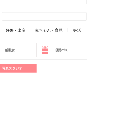
妊娠・出産
赤ちゃん・育児
妊活
離乳食
優待パス
写真スタジオ