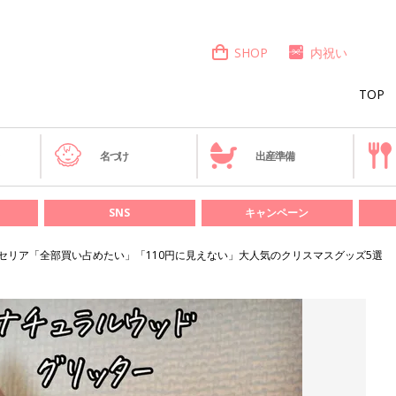
SHOP
内祝い
TOP
き
名づけ
出産準備
SNS
キャンペーン
セリア「全部買い占めたい」「110円に見えない」大人気のクリスマスグッズ5選