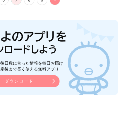
6
7
8
9
>
生後日数に合った情報を毎日お届け
ら産後まで長く使える無料アプリ
ダウンロード