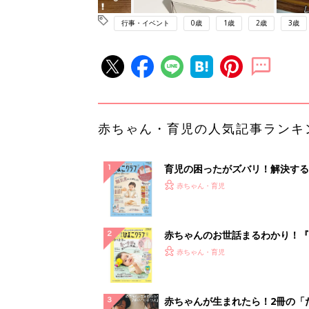
行事・イベント
0歳
1歳
2歳
3歳
赤ちゃん・育児の人気記事ランキ
育児の困ったがズバリ！解決する
『ひよこクラブ 秋号』 4カ月～
赤ちゃん・育児
になるまで、育児に役立つ情報が
ぱい！
赤ちゃんのお世話まるわかり！『
てのひよこクラブ 夏号』〈巻頭
赤ちゃん・育児
集〉初めての授乳がうまくいく！
っぱい・ミルクの基本と夏のトラ
解決テク
赤ちゃんが生まれたら！2冊の「