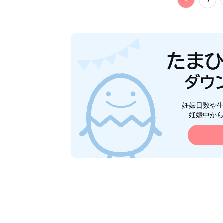
<
5
妊娠日数や
妊娠中か