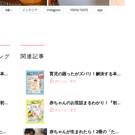
4歳～
インテリア
Instagram
100均/100円
app
ング
関連記事
本
育児の困ったがズバリ！解決する本
2才
『ひよこクラブ 秋号』 4カ月～2才
赤ちゃん・育児
いっ
になるまで、育児に役立つ情報がいっ
ぱい！
初め
赤ちゃんのお世話まるわかり！『初め
大特
てのひよこクラブ 夏号』〈巻頭大特
赤ちゃん・育児
 お
集〉初めての授乳がうまくいく！ お
ブル
っぱい・ミルクの基本と夏のトラブル
解決テク
たま
赤ちゃんが生まれたら！2冊の「たま