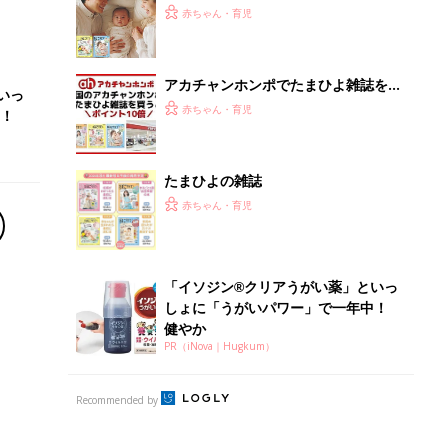
ひよ」
赤ちゃん・育児
アカチャンホンポでたまひよ雑誌を買
いっ
うとポイント10倍【期間限定】
赤ちゃん・育児
！
たまひよの雑誌
赤ちゃん・育児
「イソジン®クリアうがい薬」といっ
しょに「うがいパワー」で一年中！
健やか
PR（iNova｜Hugkum）
Recommended by