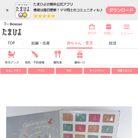
×
内祝い
SHOP
メニュー
TOP
妊娠・出産
赤ちゃん・育児
妊活
育児グッズ
病気・予防接種
離乳食
優待パス
ひよこクラブ
アプリ
SNS
キャンペーン
写真スタジオ