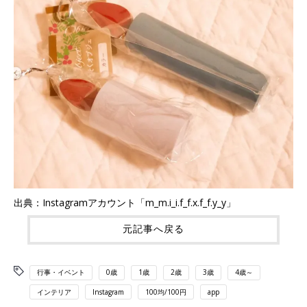
出典：Instagramアカウント「m_m.i_i.f_f.x.f_f.y_y」
元記事へ戻る
行事・イベント
0歳
1歳
2歳
3歳
4歳～
インテリア
Instagram
100均/100円
app