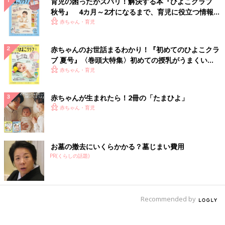
育児の困ったがズバリ！解決する本『ひよこクラブ
秋号』 4カ月～2才になるまで、育児に役立つ情報が
いっぱい！
赤ちゃん・育児
赤ちゃんのお世話まるわかり！『初めてのひよこクラ
ブ 夏号』〈巻頭大特集〉初めての授乳がうまくい
く！ おっぱい・ミルクの基本と夏のトラブル 解決テ
赤ちゃん・育児
ク
赤ちゃんが生まれたら！2冊の「たまひよ」
赤ちゃん・育児
お墓の撤去にいくらかかる？墓じまい費用
PR(くらしの話題)
Recommended by