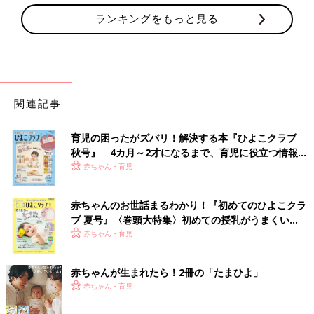
ランキングをもっと見る
関連記事
育児の困ったがズバリ！解決する本『ひよこクラブ
秋号』 4カ月～2才になるまで、育児に役立つ情報が
いっぱい！
赤ちゃん・育児
赤ちゃんのお世話まるわかり！『初めてのひよこクラ
ブ 夏号』〈巻頭大特集〉初めての授乳がうまくい
く！ おっぱい・ミルクの基本と夏のトラブル 解決テ
赤ちゃん・育児
ク
赤ちゃんが生まれたら！2冊の「たまひよ」
赤ちゃん・育児