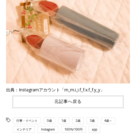
出典：Instagramアカウント「m_m.i_i.f_f.x.f_f.y_y」
元記事へ戻る
行事・イベント
0歳
1歳
2歳
3歳
4歳～
インテリア
Instagram
100均/100円
app