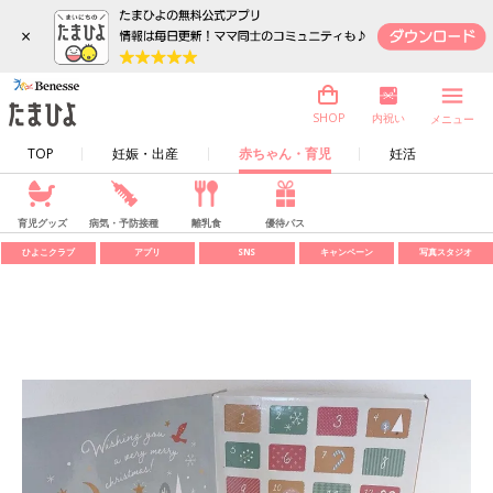
×
内祝い
SHOP
メニュー
TOP
妊娠・出産
赤ちゃん・育児
妊活
育児グッズ
病気・予防接種
離乳食
優待パス
ひよこクラブ
アプリ
SNS
キャンペーン
写真スタジオ