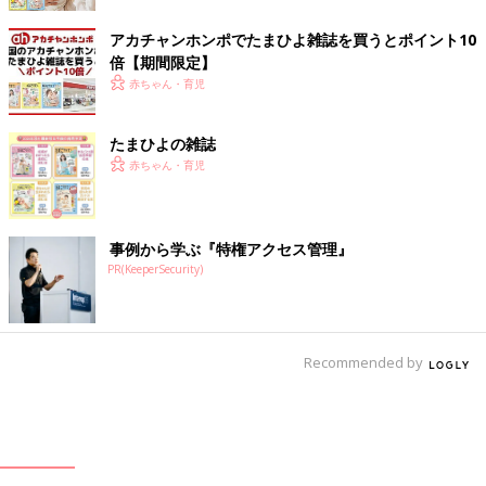
アカチャンホンポでたまひよ雑誌を買うとポイント10
倍【期間限定】
赤ちゃん・育児
たまひよの雑誌
赤ちゃん・育児
事例から学ぶ『特権アクセス管理』
PR(KeeperSecurity)
Recommended by