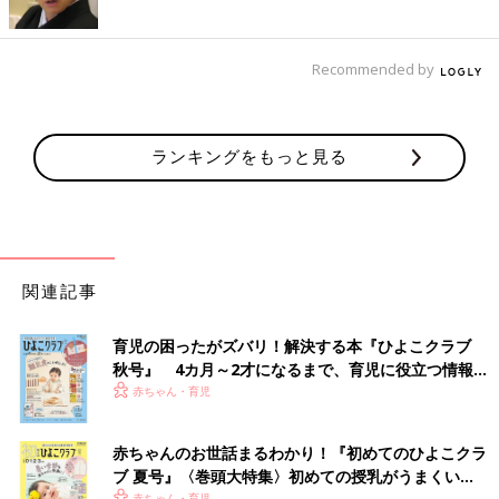
Recommended by
ランキングをもっと見る
関連記事
育児の困ったがズバリ！解決する本『ひよこクラブ
秋号』 4カ月～2才になるまで、育児に役立つ情報が
いっぱい！
赤ちゃん・育児
赤ちゃんのお世話まるわかり！『初めてのひよこクラ
ブ 夏号』〈巻頭大特集〉初めての授乳がうまくい
赤ちゃん・育児