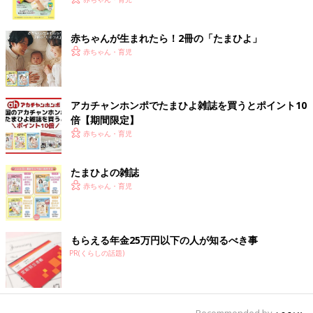
く！ おっぱい・ミルクの基本と夏のトラブル 解決テ
ク
赤ちゃんが生まれたら！2冊の「たまひよ」
赤ちゃん・育児
アカチャンホンポでたまひよ雑誌を買うとポイント10
倍【期間限定】
赤ちゃん・育児
たまひよの雑誌
赤ちゃん・育児
もらえる年金25万円以下の人が知るべき事
PR(くらしの話題)
Recommended by