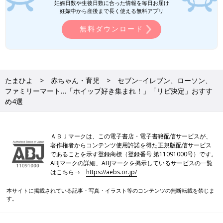
妊娠日数や生後日数に合った情報を毎日お届け
妊娠中から産後まで長く使える無料アプリ
無料ダウンロード
たまひよ
赤ちゃん・育児
セブン−イレブン、ローソン、
ファミリーマート…「ホイップ好き集まれ！」「リピ決定」おすす
め4選
ＡＢＪマークは、この電子書店・電子書籍配信サービスが、
著作権者からコンテンツ使用許諾を得た正規版配信サービス
であることを示す登録商標（登録番号 第11091000号）です。
ABJマークの詳細、ABJマークを掲示しているサービスの一覧
はこちら→
https://aebs.or.jp/
本サイトに掲載されている記事・写真・イラスト等のコンテンツの無断転載を禁じま
す。