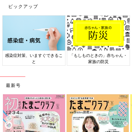
ピックアップ
染症対策、いますぐできるこ
「もしものときの」赤ちゃん・
日
と
家族の防災
最新号