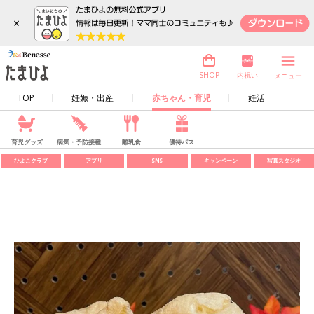
×
内祝い
SHOP
メニュー
TOP
妊娠・出産
赤ちゃん・育児
妊活
育児グッズ
病気・予防接種
離乳食
優待パス
ひよこクラブ
アプリ
SNS
キャンペーン
写真スタジオ