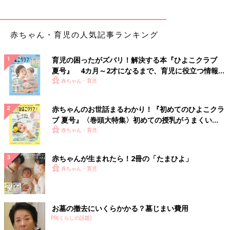
赤ちゃん・育児の人気記事ランキング
育児の困ったがズバリ！解決する本『ひよこクラブ
夏号』 4カ月～2才になるまで、育児に役立つ情報が
いっぱい！
赤ちゃん・育児
赤ちゃんのお世話まるわかり！『初めてのひよこクラ
ブ 夏号』〈巻頭大特集〉初めての授乳がうまくい
く！ おっぱい・ミルクの基本と夏のトラブル 解決テ
赤ちゃん・育児
ク
赤ちゃんが生まれたら！2冊の「たまひよ」
赤ちゃん・育児
お墓の撤去にいくらかかる？墓じまい費用
PR(くらしの話題)