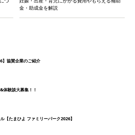
ール【たまひよ ファミリーパーク2026】
を育てる？土はどうする？
3
4
5
>