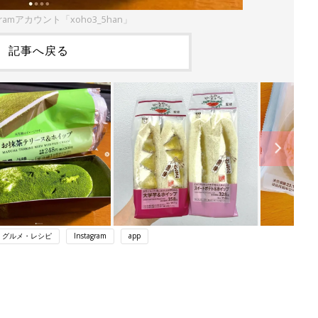
gramアカウント「xoho3_5han」
記事へ戻る
・グルメ・レシピ
Instagram
app