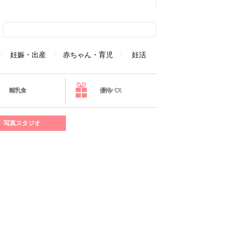
妊娠・出産
赤ちゃん・育児
妊活
離乳食
優待パス
写真スタジオ