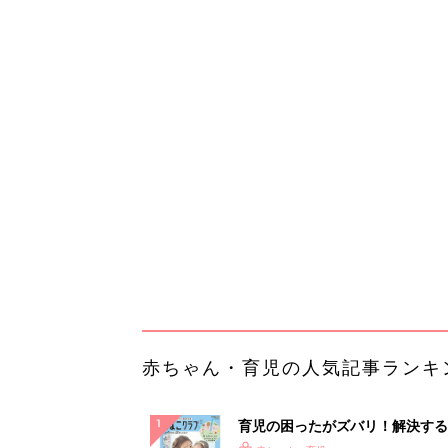
赤ちゃん・育児の人気記事ランキ
育児の困ったがズバリ！解決する
『ひよこクラブ 夏号』 4カ月～
赤ちゃん・育児
になるまで、育児に役立つ情報が
ぱい！
赤ちゃんのお世話まるわかり！『
てのひよこクラブ 夏号』〈巻頭
赤ちゃん・育児
集〉初めての授乳がうまくいく！
っぱい・ミルクの基本と夏のトラ
解決テク
赤ちゃんが生まれたら！2冊の「
ひよ」
赤ちゃん・育児
「持ち家を売る時のNG行為」知
るだけで得する事とは