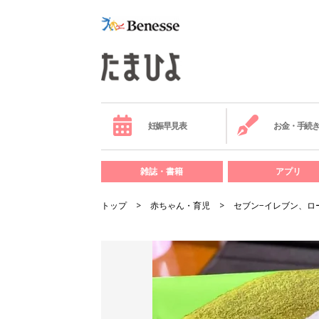
妊娠早見表
お金・手続
雑誌・書籍
アプリ
トップ
赤ちゃん・育児
セブン−イレブン、ロ