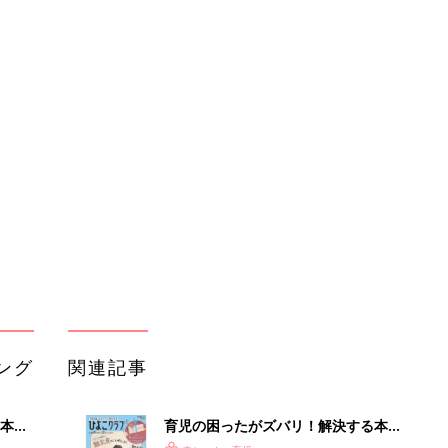
ング
関連記事
本
育児の困ったがズバリ！解決する本
2才
『ひよこクラブ 秋号』 4カ月～2才
赤ちゃん・育児
いっ
になるまで、育児に役立つ情報がいっ
ぱい！
初め
赤ちゃんのお世話まるわかり！『初め
大特
てのひよこクラブ 夏号』〈巻頭大特
赤ちゃん・育児
 お
集〉初めての授乳がうまくいく！ お
ブル
っぱい・ミルクの基本と夏のトラブル
解決テク
たま
赤ちゃんが生まれたら！2冊の「たま
ひよ」
赤ちゃん・育児
アカチャンホンポでたまひよ雑誌を買
って
うとポイント10倍【期間限定】
赤ちゃん・育児