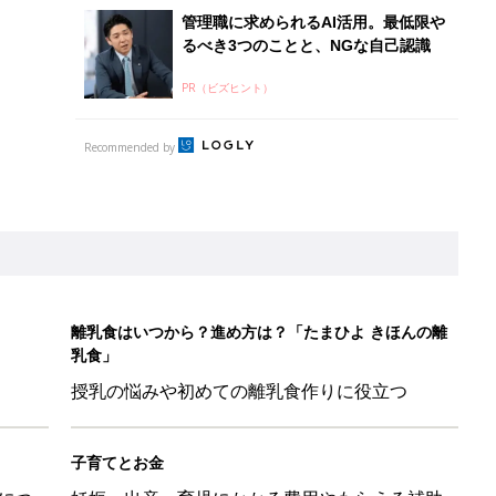
授乳の悩みや初めての離乳食作りに役立つ
子育てとお金
につ
妊娠・出産・育児にかかる費用やもらえる補助
金・助成金を解説
26】協賛企業のご紹介
&体験談大募集！！