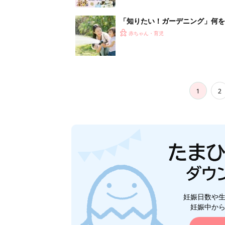
妊娠日数や
妊娠中か