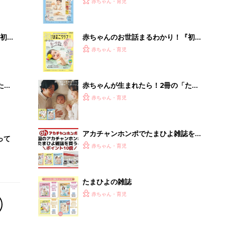
たまひよの雑誌
赤ちゃん・育児
管理職に求められるAI活用。最低限や
るべき3つのことと、NGな自己認識
PR（ビズヒント）
Recommended by
離乳食はいつから？進め方は？「たまひよ きほんの離
乳食」