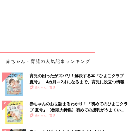
赤ちゃん・育児の人気記事ランキング
育児の困ったがズバリ！解決する本『ひよこクラブ
夏号』 4カ月～2才になるまで、育児に役立つ情報が
いっぱい！
赤ちゃん・育児
赤ちゃんのお世話まるわかり！『初めてのひよこクラ
ブ 夏号』〈巻頭大特集〉初めての授乳がうまくい
く！ おっぱい・ミルクの基本と夏のトラブル 解決テ
赤ちゃん・育児
ク