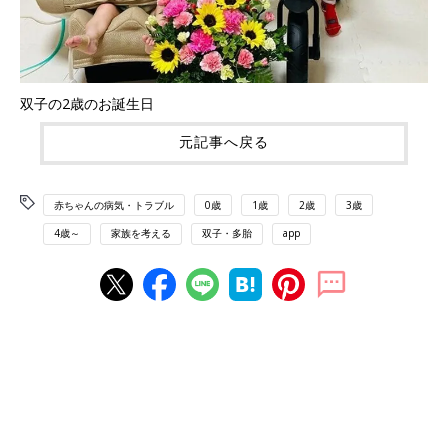
双子の2歳のお誕生日
元記事へ戻る
赤ちゃんの病気・トラブル
0歳
1歳
2歳
3歳
4歳～
家族を考える
双子・多胎
app