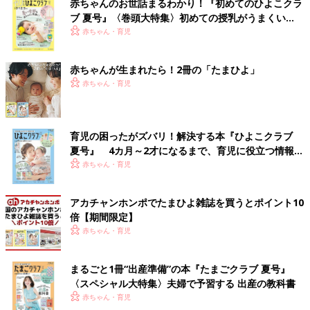
赤ちゃんのお世話まるわかり！『初めてのひよこクラ
ブ 夏号』〈巻頭大特集〉初めての授乳がうまくい
く！ おっぱい・ミルクの基本と夏のトラブル 解決テ
赤ちゃん・育児
ク
赤ちゃんが生まれたら！2冊の「たまひよ」
赤ちゃん・育児
育児の困ったがズバリ！解決する本『ひよこクラブ
夏号』 4カ月～2才になるまで、育児に役立つ情報が
いっぱい！
赤ちゃん・育児
アカチャンホンポでたまひよ雑誌を買うとポイント10
倍【期間限定】
赤ちゃん・育児
まるごと1冊“出産準備”の本『たまごクラブ 夏号』
〈スペシャル大特集〉夫婦で予習する 出産の教科書
赤ちゃん・育児