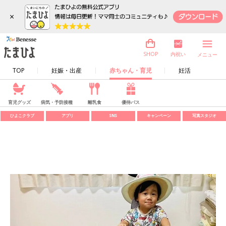
×
内祝い
SHOP
メニュー
TOP
妊娠・出産
赤ちゃん・育児
妊活
育児グッズ
病気・予防接種
離乳食
優待パス
ひよこクラブ
アプリ
SNS
キャンペーン
写真スタジオ