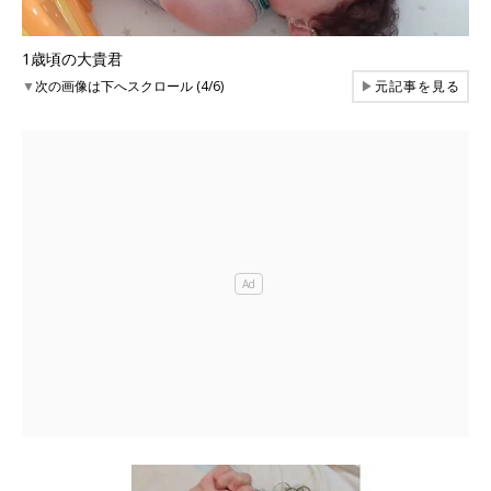
1歳頃の大貴君
▼
次の画像は下へスクロール (4/6)
▶
元記事を見る