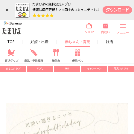
×
内祝い
SHOP
メニュー
TOP
妊娠・出産
赤ちゃん・育児
妊活
育児グッズ
病気・予防接種
離乳食
優待パス
ひよこクラブ
アプリ
SNS
キャンペーン
写真スタジオ