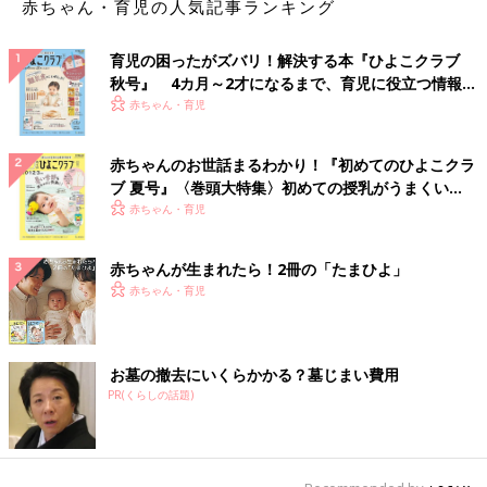
赤ちゃん・育児の人気記事ランキング
育児の困ったがズバリ！解決する本『ひよこクラブ
秋号』 4カ月～2才になるまで、育児に役立つ情報が
いっぱい！
赤ちゃん・育児
赤ちゃんのお世話まるわかり！『初めてのひよこクラ
ブ 夏号』〈巻頭大特集〉初めての授乳がうまくい
く！ おっぱい・ミルクの基本と夏のトラブル 解決テ
赤ちゃん・育児
ク
赤ちゃんが生まれたら！2冊の「たまひよ」
赤ちゃん・育児
お墓の撤去にいくらかかる？墓じまい費用
PR(くらしの話題)