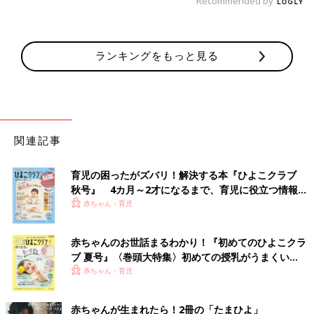
Recommended by
ランキングをもっと見る
関連記事
育児の困ったがズバリ！解決する本『ひよこクラブ
秋号』 4カ月～2才になるまで、育児に役立つ情報が
いっぱい！
赤ちゃん・育児
赤ちゃんのお世話まるわかり！『初めてのひよこクラ
ブ 夏号』〈巻頭大特集〉初めての授乳がうまくい
く！ おっぱい・ミルクの基本と夏のトラブル 解決テ
赤ちゃん・育児
ク
赤ちゃんが生まれたら！2冊の「たまひよ」