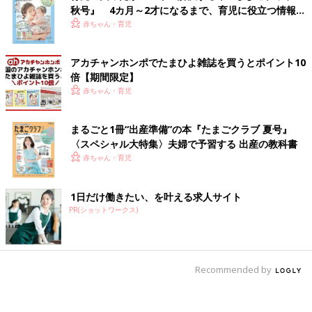
秋号』 4カ月～2才になるまで、育児に役立つ情報が
いっぱい！
赤ちゃん・育児
アカチャンホンポでたまひよ雑誌を買うとポイント10
倍【期間限定】
赤ちゃん・育児
まるごと1冊“出産準備”の本『たまごクラブ 夏号』
〈スペシャル大特集〉夫婦で予習する 出産の教科書
赤ちゃん・育児
1日だけ働きたい、を叶える求人サイト
PR(ショットワークス)
Recommended by