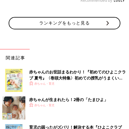
Recommended by
ランキングをもっと見る
関連記事
赤ちゃんのお世話まるわかり！『初めてのひよこクラ
ブ 夏号』〈巻頭大特集〉初めての授乳がうまくい
く！ おっぱい・ミルクの基本と夏のトラブル 解決テ
赤ちゃん・育児
ク
赤ちゃんが生まれたら！2冊の「たまひよ」
赤ちゃん・育児
育児の困ったがズバリ！解決する本『ひよこクラブ