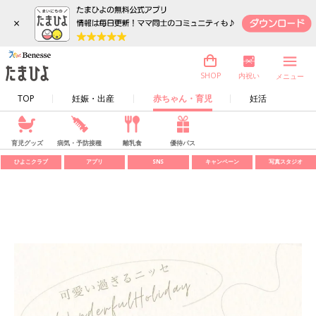
×
内祝い
SHOP
メニュー
TOP
妊娠・出産
赤ちゃん・育児
妊活
育児グッズ
病気・予防接種
離乳食
優待パス
ひよこクラブ
アプリ
SNS
キャンペーン
写真スタジオ