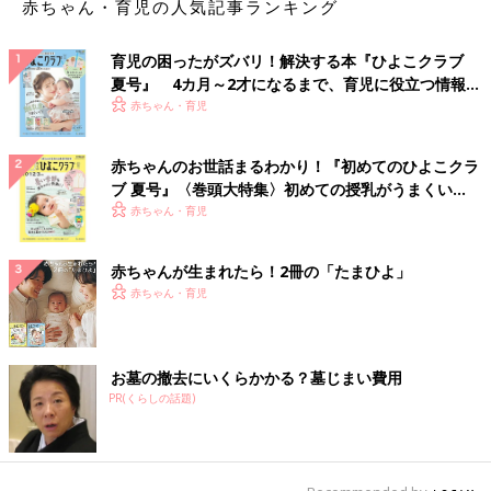
赤ちゃん・育児の人気記事ランキング
育児の困ったがズバリ！解決する本『ひよこクラブ
夏号』 4カ月～2才になるまで、育児に役立つ情報が
いっぱい！
赤ちゃん・育児
赤ちゃんのお世話まるわかり！『初めてのひよこクラ
ブ 夏号』〈巻頭大特集〉初めての授乳がうまくい
く！ おっぱい・ミルクの基本と夏のトラブル 解決テ
赤ちゃん・育児
ク
赤ちゃんが生まれたら！2冊の「たまひよ」
赤ちゃん・育児
お墓の撤去にいくらかかる？墓じまい費用
PR(くらしの話題)