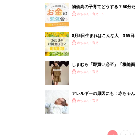
赤ちゃん・育児
<
4
妊娠日数や
妊娠中か