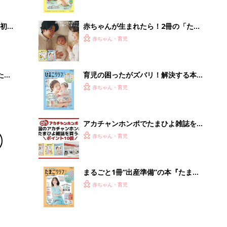
まるごと1冊“出産準備”の本『たまご
クラブ 夏号』〈スペシャル大特集〉
赤ちゃん・育児
夫婦で予習する 出産の教科書
離乳食はいつから？進め方は？「たまひよ きほんの離
乳食」
授乳の悩みや初めての離乳食作りに役立つ
子育てとお金
につ
妊娠・出産・育児にかかる費用やもらえる補助
金・助成金を解説