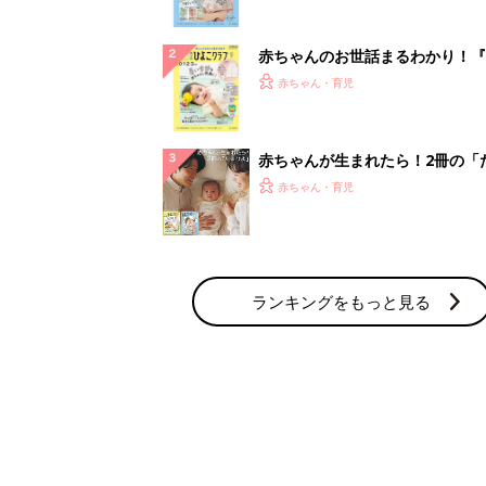
赤ちゃん・育児の人気テーマ
育児日記・マンガ
出産・育児あるあるをマンガで楽しもう
赤ちゃんの病気
赤ちゃんの病気や事故・ケガ、ホームケア
いてまとめました