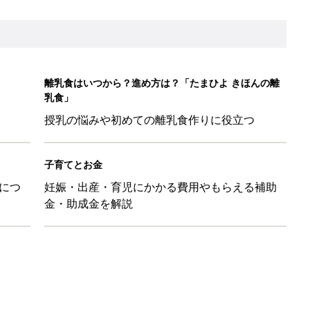
だけの【無料】お金の勉強会
日のお誕生日占い【鏡リュウジ監修】
も◎」SNSで超話題！夏必須のラッシュガード5選
を守るためにやっておきたいダニ対策５【専門家】