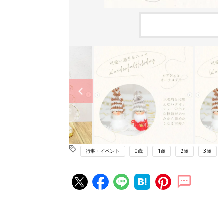
行事・イベント
0歳
1歳
2歳
3歳