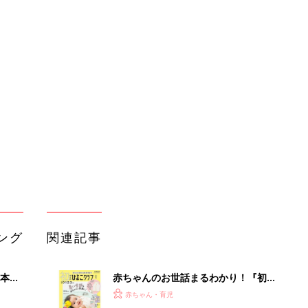
ング
関連記事
本
赤ちゃんのお世話まるわかり！『初め
2才
てのひよこクラブ 夏号』〈巻頭大特
赤ちゃん・育児
いっ
集〉初めての授乳がうまくいく！ お
っぱい・ミルクの基本と夏のトラブル
解決テク
初め
赤ちゃんが生まれたら！2冊の「たま
大特
ひよ」
赤ちゃん・育児
 お
ブル
たま
育児の困ったがズバリ！解決する本
『ひよこクラブ 秋号』 4カ月～2才
赤ちゃん・育児
になるまで、育児に役立つ情報がいっ
ぱい！
アカチャンホンポでたまひよ雑誌を買
うとポイント10倍【期間限定】
赤ちゃん・育児