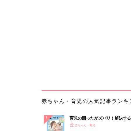
赤ちゃん・育児の人気記事ランキ
育児の困ったがズバリ！解決する
『ひよこクラブ 夏号』 4カ月～
赤ちゃん・育児
になるまで、育児に役立つ情報が
ぱい！
赤ちゃんのお世話まるわかり！『
てのひよこクラブ 夏号』〈巻頭
赤ちゃん・育児
集〉初めての授乳がうまくいく！
っぱい・ミルクの基本と夏のトラ
解決テク
赤ちゃんが生まれたら！2冊の「
ひよ」
赤ちゃん・育児
ランキングをもっと見る