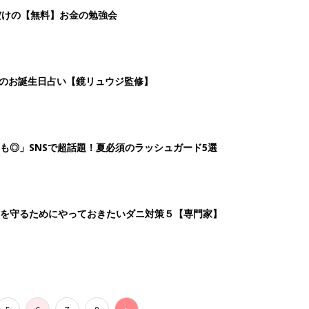
5
6
7
8
>
生後日数に合った情報を毎日お届け
ら産後まで長く使える無料アプリ
ダウンロード