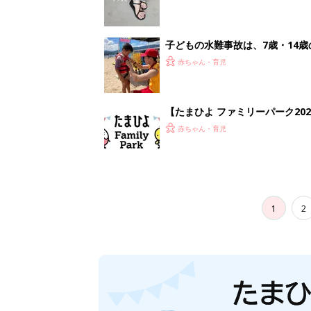
子どもの水難事故は、7歳・14
まねく【専門家】
赤ちゃん・育児
【たまひよ ファミリーパーク20
赤ちゃん・育児
1
2