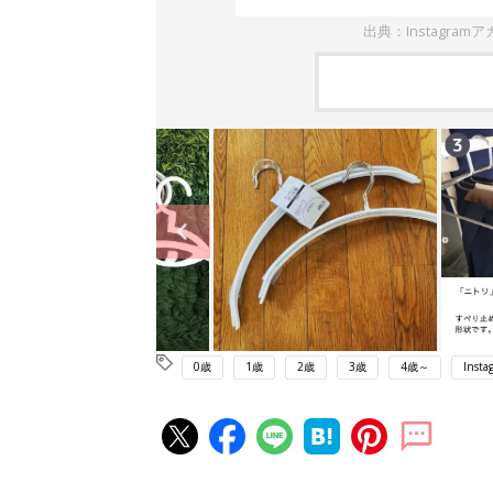
出典：Instagramアカ
0歳
1歳
2歳
3歳
4歳～
Insta