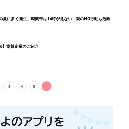
歳の夏に多く発生。時間帯は14時が危ない！親のNG行動も危険を
26】協賛企業のご紹介
3
4
5
>