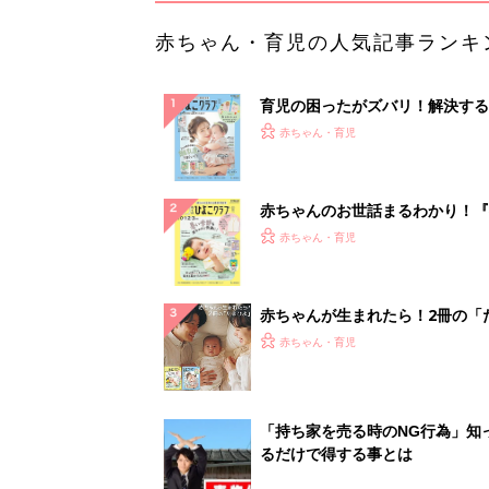
赤ちゃん・育児の人気記事ランキ
育児の困ったがズバリ！解決する
『ひよこクラブ 夏号』 4カ月～
赤ちゃん・育児
になるまで、育児に役立つ情報が
ぱい！
赤ちゃんのお世話まるわかり！『
てのひよこクラブ 夏号』〈巻頭
赤ちゃん・育児
集〉初めての授乳がうまくいく！
っぱい・ミルクの基本と夏のトラ
解決テク
赤ちゃんが生まれたら！2冊の「
ひよ」
赤ちゃん・育児
「持ち家を売る時のNG行為」知
るだけで得する事とは