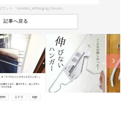
ウント「tomoko_whitegray_house」
記事へ戻る
gram
ニトリ
app