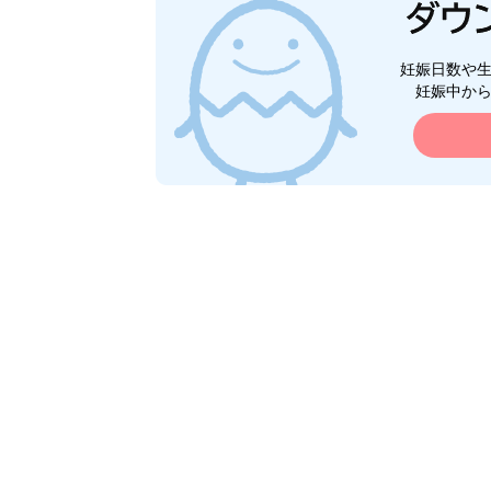
妊娠日数や
妊娠中か