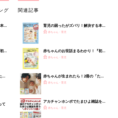
ング
関連記事
本
育児の困ったがズバリ！解決する本
2才
『ひよこクラブ 秋号』 4カ月～2才
赤ちゃん・育児
いっ
になるまで、育児に役立つ情報がいっ
ぱい！
初め
赤ちゃんのお世話まるわかり！『初め
大特
てのひよこクラブ 夏号』〈巻頭大特
赤ちゃん・育児
 お
集〉初めての授乳がうまくいく！ お
ブル
っぱい・ミルクの基本と夏のトラブル
解決テク
たま
赤ちゃんが生まれたら！2冊の「たま
ひよ」
赤ちゃん・育児
アカチャンホンポでたまひよ雑誌を買
って
うとポイント10倍【期間限定】
赤ちゃん・育児