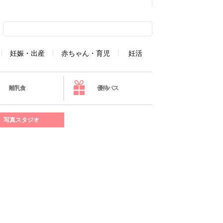
妊娠・出産
赤ちゃん・育児
妊活
離乳食
優待パス
写真スタジオ