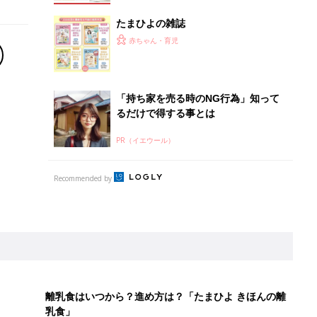
たまひよの雑誌
赤ちゃん・育児
「持ち家を売る時のNG行為」知って
るだけで得する事とは
PR（イエウール）
Recommended by
離乳食はいつから？進め方は？「たまひよ きほんの離
乳食」