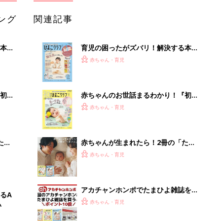
ング
関連記事
本
育児の困ったがズバリ！解決する本
2才
『ひよこクラブ 秋号』 4カ月～2才
赤ちゃん・育児
いっ
になるまで、育児に役立つ情報がいっ
ぱい！
初め
赤ちゃんのお世話まるわかり！『初め
大特
てのひよこクラブ 夏号』〈巻頭大特
赤ちゃん・育児
 お
集〉初めての授乳がうまくいく！ お
ブル
っぱい・ミルクの基本と夏のトラブル
解決テク
たま
赤ちゃんが生まれたら！2冊の「たま
ひよ」
赤ちゃん・育児
アカチャンホンポでたまひよ雑誌を買
るA
うとポイント10倍【期間限定】
赤ちゃん・育児
い