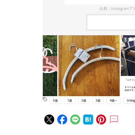
出典：Instagramアカ
0歳
1歳
2歳
3歳
4歳～
Insta