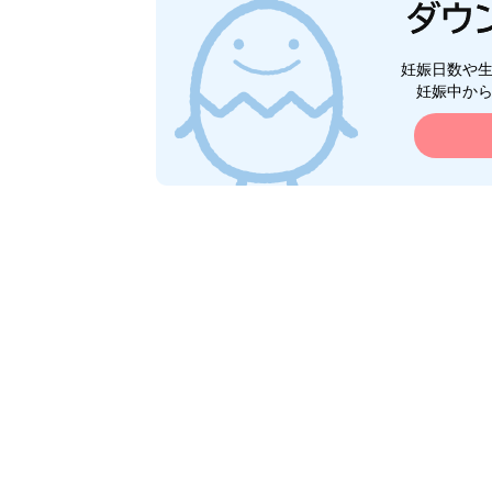
妊娠日数や
妊娠中か