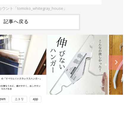
ウント「tomoko_whitegray_house」
記事へ戻る
gram
ニトリ
app