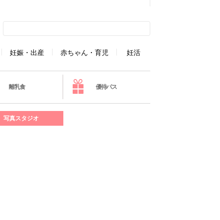
妊娠・出産
赤ちゃん・育児
妊活
離乳食
優待パス
写真スタジオ