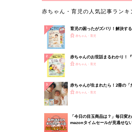
赤ちゃん・育児の人気記事ランキ
育児の困ったがズバリ！解決する
『ひよこクラブ 秋号』 4カ月～
赤ちゃん・育児
になるまで、育児に役立つ情報が
ぱい！
赤ちゃんのお世話まるわかり！『
てのひよこクラブ 夏号』〈巻頭
赤ちゃん・育児
集〉初めての授乳がうまくいく！
っぱい・ミルクの基本と夏のトラ
解決テク
赤ちゃんが生まれたら！2冊の「
ひよ」
赤ちゃん・育児
「今日の目玉商品は？」毎日変わ
mazonタイムセールが見逃せな