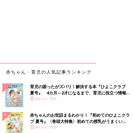
赤ちゃん・育児の人気記事ランキング
育児の困ったがズバリ！解決する本『ひよこクラブ
夏号』 4カ月～2才になるまで、育児に役立つ情報が
いっぱい！
赤ちゃん・育児
赤ちゃんのお世話まるわかり！『初めてのひよこクラ
ブ 夏号』〈巻頭大特集〉初めての授乳がうまくい
く！ おっぱい・ミルクの基本と夏のトラブル 解決テ
赤ちゃん・育児