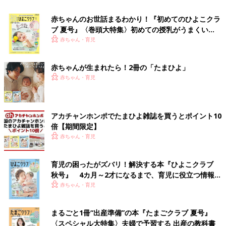
赤ちゃんのお世話まるわかり！『初めてのひよこクラ
ブ 夏号』〈巻頭大特集〉初めての授乳がうまくい
く！ おっぱい・ミルクの基本と夏のトラブル 解決テ
赤ちゃん・育児
ク
赤ちゃんが生まれたら！2冊の「たまひよ」
赤ちゃん・育児
アカチャンホンポでたまひよ雑誌を買うとポイント10
倍【期間限定】
赤ちゃん・育児
育児の困ったがズバリ！解決する本『ひよこクラブ
秋号』 4カ月～2才になるまで、育児に役立つ情報が
いっぱい！
赤ちゃん・育児
まるごと1冊“出産準備”の本『たまごクラブ 夏号』
〈スペシャル大特集〉夫婦で予習する 出産の教科書