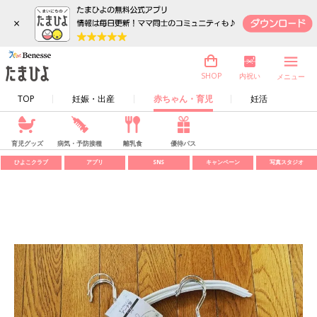
×
内祝い
SHOP
メニュー
TOP
妊娠・出産
赤ちゃん・育児
妊活
育児グッズ
病気・予防接種
離乳食
優待パス
ひよこクラブ
アプリ
SNS
キャンペーン
写真スタジオ