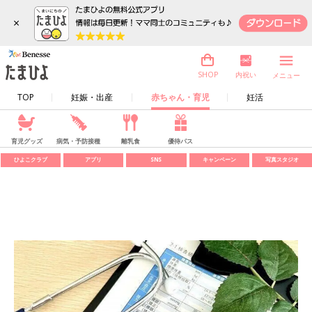
×
内祝い
SHOP
メニュー
TOP
妊娠・出産
赤ちゃん・育児
妊活
育児グッズ
病気・予防接種
離乳食
優待パス
ひよこクラブ
アプリ
SNS
キャンペーン
写真スタジオ