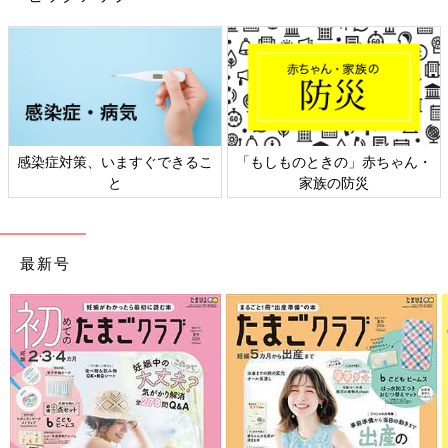
・
日本外来小児科学会リーフレッ
六星占術 細木かおりさんの人生
ト検討会
相談
最新号