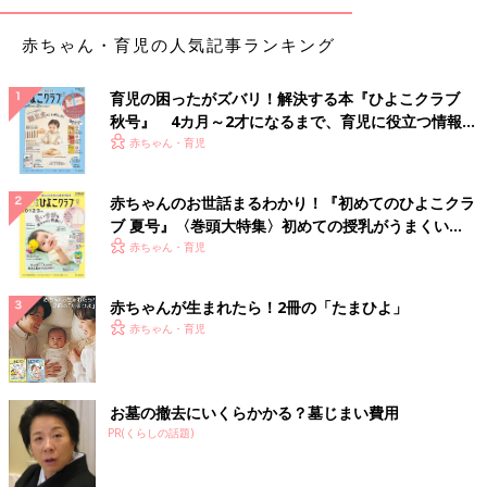
赤ちゃん・育児の人気記事ランキング
育児の困ったがズバリ！解決する本『ひよこクラブ
秋号』 4カ月～2才になるまで、育児に役立つ情報が
いっぱい！
赤ちゃん・育児
赤ちゃんのお世話まるわかり！『初めてのひよこクラ
ブ 夏号』〈巻頭大特集〉初めての授乳がうまくい
く！ おっぱい・ミルクの基本と夏のトラブル 解決テ
赤ちゃん・育児
ク
赤ちゃんが生まれたら！2冊の「たまひよ」
赤ちゃん・育児
お墓の撤去にいくらかかる？墓じまい費用
PR(くらしの話題)