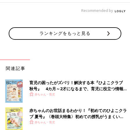
Recommended by
ランキングをもっと見る
関連記事
育児の困ったがズバリ！解決する本『ひよこクラブ
秋号』 4カ月～2才になるまで、育児に役立つ情報が
いっぱい！
赤ちゃん・育児
赤ちゃんのお世話まるわかり！『初めてのひよこクラ
ブ 夏号』〈巻頭大特集〉初めての授乳がうまくい
く！ おっぱい・ミルクの基本と夏のトラブル 解決テ
赤ちゃん・育児
ク